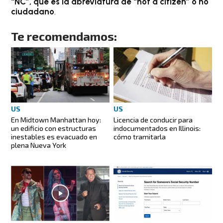
“NC”, que es la abreviatura de “not a citizen” o no
ciudadano
.
Te recomendamos:
US
US
En Midtown Manhattan hoy:
Licencia de conducir para
un edificio con estructuras
indocumentados en Illinois:
inestables es evacuado en
cómo tramitarla
plena Nueva York