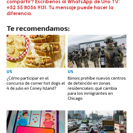
compartir? Escríbenos al WhatsApp de Uno TV:
+52 55 8056 9131. Tu mensaje puede hacer la
diferencia.
Te recomendamos:
US
US
¿Cómo participar en el
Illinois prohíbe nuevos centros
concurso de comer hot dogs el
de detención en zonas
4 de julio en Coney Island?
residenciales: qué cambia
para los inmigrantes en
Chicago