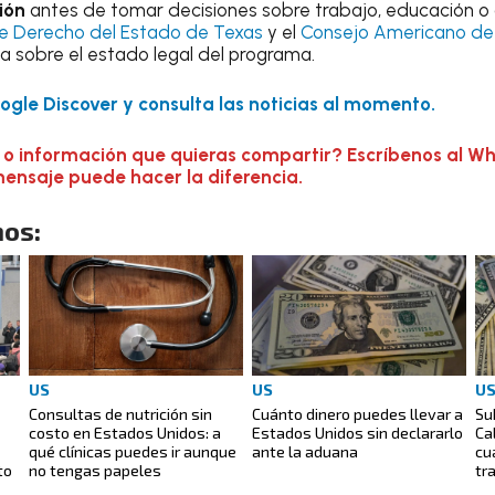
ión
antes de tomar decisiones sobre trabajo, educación o 
de Derecho del Estado de Texas
y el
Consejo Americano de 
a sobre el estado legal del programa.
gle Discover y consulta las noticias al momento.
 o información que quieras compartir? Escríbenos al W
mensaje puede hacer la diferencia.
os:
US
US
U
Consultas de nutrición sin
Cuánto dinero puedes llevar a
Su
costo en Estados Unidos: a
Estados Unidos sin declararlo
Ca
qué clínicas puedes ir aunque
ante la aduana
cu
to
no tengas papeles
tr