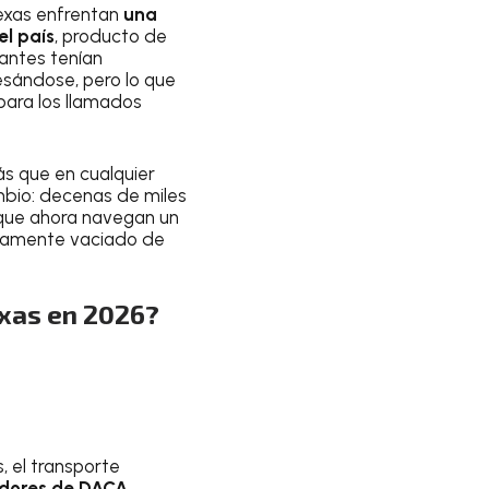
Texas enfrentan
una
el país
, producto de
antes tenían
esándose, pero lo que
para los llamados
ás que en cualquier
mbio: decenas de miles
y que ahora navegan un
icamente vaciado de
exas en 2026?
, el transporte
adores de DACA