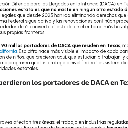
cción Diferida para los Llegados en la Infancia (DACA) en 
cciones estatales que no existe en ningún otro estado d
 legales que desde 2025 han ido eliminando derechos que 
ama federal sigue activo y las renovaciones continúan proc
rededor de él convierte al estado en el entorno más hostil 
us propias fronteras.
e
90 mil los portadores de DACA que residen en Texas
, m
lifornia
. Esa cifra hace más visible el impacto de cada ca
on de niños, que crecieron aquí, que estudian o trabajan, 
smo programa que los protege a nivel federal es sistemát
ridades estatales.
perdieron los portadores de DACA en T
raves afectan tres áreas: el trabajo en industrias reguladas
n superior. En materia de licencias profesionales,
los port