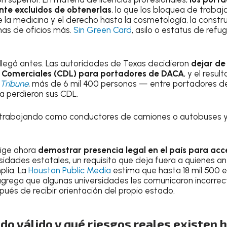
e excluidos de obtenerlas
, lo que los bloquea de traba
a medicina y el derecho hasta la cosmetología, la construc
as de oficios más.
Sin Green Card
, asilo o estatus de refu
e llegó antes. Las autoridades de Texas decidieron
dejar de
r Comerciales (CDL) para portadores de DACA
, y el resu
 Tribune
, más de 6 mil 400 personas — entre portadores d
a perdieron sus CDL.
 trabajando como conductores de camiones o autobuses y
xige ahora
demostrar presencia legal en el país para acc
sidades estatales, un requisito que deja fuera a quienes an
plia. La
Houston Public Media
estima que hasta 18 mil 500 
grega que algunas universidades les comunicaron incorre
spués de recibir orientación del propio estado.
do válido y qué riesgos reales existen 