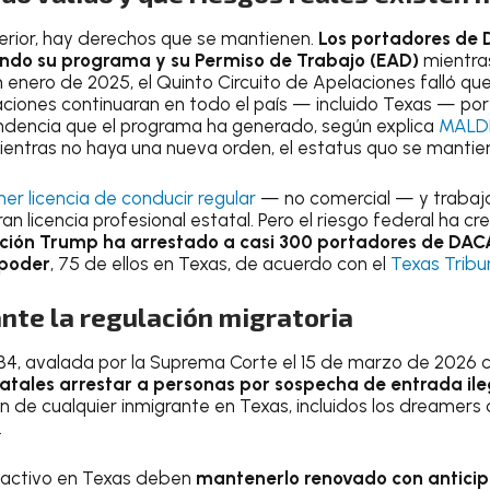
erior, hay derechos que se mantienen.
Los portadores de 
ndo su programa y su Permiso de Trabajo (EAD)
mientras
n enero de 2025, el Quinto Circuito de Apelaciones falló qu
aciones continuaran en todo el país — incluido Texas — po
dencia que el programa ha generado, según explica
MALD
 mientras no haya una nueva orden, el estatus quo se mantie
r licencia de conducir regular
— no comercial — y trabaj
n licencia profesional estatal. Pero el riesgo federal ha c
ación Trump ha arrestado a casi 300 portadores de DACA
 poder
, 75 de ellos en Texas, de acuerdo con el
Texas Tribu
nte la regulación migratoria
B4, avalada por la Suprema Corte el 15 de marzo de 2026 c
atales arrestar a personas por sospecha de entrada il
ón de cualquier inmigrante en Texas, incluidos los dreamer
.
activo en Texas deben
mantenerlo renovado con anticipa