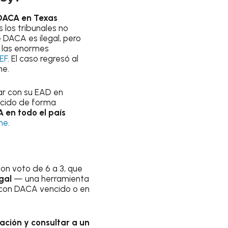
DACA en Texas
 los tribunales no
e DACA es ilegal, pero
r las enormes
EF
. El caso regresó al
ne.
ar con su EAD en
recido de forma
 en todo el país
ne
.
on voto de 6 a 3, que
egal
— una herramienta
s con DACA vencido o en
ción y consultar a un