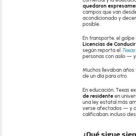
quedaron expresament
campos que van desde l
acondicionado y decen
posible.
En transporte, el golp
Licencias de Conduci
según reporta el
Texas
personas con asilo — y
Muchos llevaban años
de un día para otro.
En educación, Texas e
de residente
en univer
una ley estatal más am
verse afectados — y a
calificaban, incluso de
¿Qué sigue sien