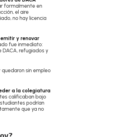
jar formalmente en
ción, el aire
giado, no hay licencia
 emitir y renovar
ltado fue inmediato:
e DACA, refugiados y
 quedaron sin empleo
eder a la colegiatura
tes calificaban bajo
estudiantes podrían
ctamente que ya no
hoy?