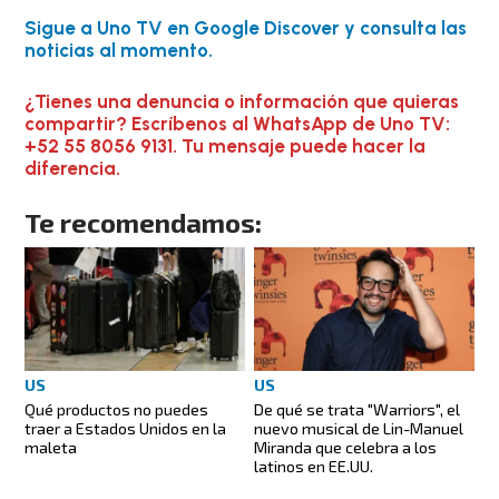
Sigue a Uno TV en Google Discover y consulta las
noticias al momento.
¿Tienes una denuncia o información que quieras
compartir? Escríbenos al WhatsApp de Uno TV:
+52 55 8056 9131. Tu mensaje puede hacer la
diferencia.
Te recomendamos:
US
US
Qué productos no puedes
De qué se trata "Warriors", el
traer a Estados Unidos en la
nuevo musical de Lin-Manuel
maleta
Miranda que celebra a los
latinos en EE.UU.