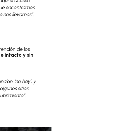
aquí el acceso
o que encontramos
e nos llevamos”.
tención de los
e intacto y sin
a’an, ‘no hay’, y
algunos sitios
cubrimiento”.