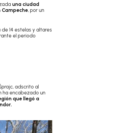
tizada
una ciudad
 en Campeche
, por un
a de 14 estelas y altares
rante el periodo
prajc, adscrito al
ien ha encabezado un
egión que llegó a
ndor.