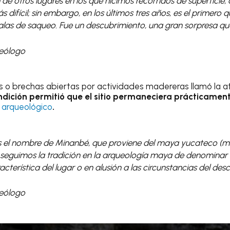
e otros lugares en los que hicimos recorridos de superficie, 
 difícil; sin embargo, en los últimos tres años, es el primer
alas de saqueo. Fue un descubrimiento, una gran sorpresa qu
ueólogo
 o brechas abiertas por actividades madereras llamó la a
ndición permitió que el sitio permaneciera prácticament
o
arqueológico
.
s el nombre de Minanbé, que proviene del maya yucateco (min
í, seguimos la tradición en la arqueología maya de denominar 
cterística del lugar o en alusión a las circunstancias del des
ueólogo