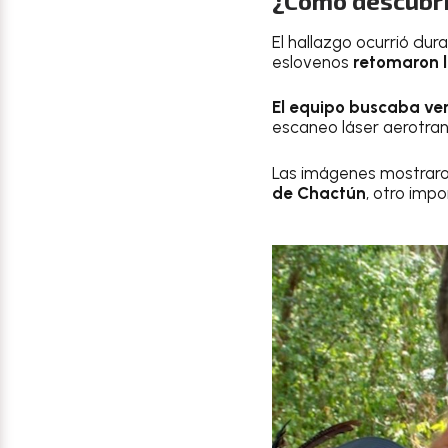
¿Cómo descubr
El hallazgo ocurrió du
eslovenos
retomaron l
El equipo buscaba ve
escaneo láser aerotran
Las imágenes mostraro
de Chactún
, otro imp