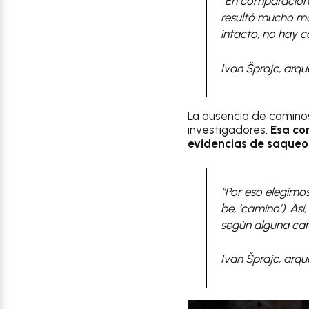
“En comparación d
resultó mucho más
intacto, no hay c
Ivan Šprajc, arq
La ausencia de caminos
investigadores.
Esa co
evidencias de saque
“Por eso elegimo
be, ‘camino’). As
según alguna cara
Ivan Šprajc, arq