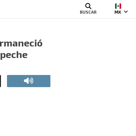
BUSCAR
MX
ermaneció
mpeche