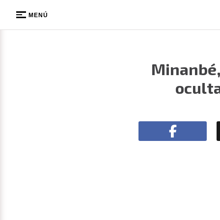
MENÚ
Minanbé,
ocult