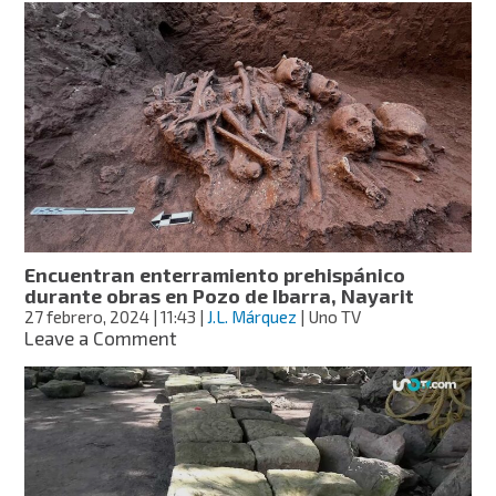
arqueológicos
que
cambiaron
la
historia
Encuentran enterramiento prehispánico
durante obras en Pozo de Ibarra, Nayarit
27 febrero, 2024
| 11:43
|
J.L. Márquez
| Uno TV
on
Leave a Comment
Encuentran
enterramiento
prehispánico
durante
obras
en
Pozo