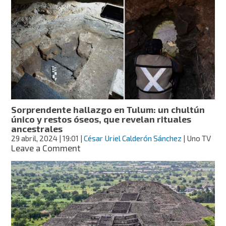
así
era
el
rostro
de
una
mujer
neandertal
que
vivió
hace
Sorprendente hallazgo en Tulum: un chultún
75
único y restos óseos, que revelan rituales
mil
ancestrales
años
29 abril, 2024
| 19:01
|
César Uriel Calderón Sánchez
| Uno TV
on
Leave a Comment
Sorprendente
hallazgo
en
Tulum:
un
chultún
único