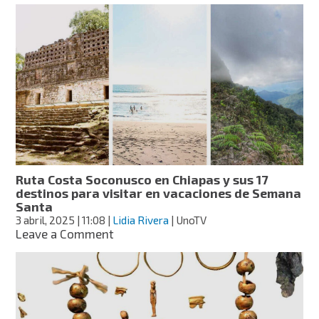
en
cueva
de
Coahuila
restos
de
primeros
pobladores
de
Aridoamérica
Ruta Costa Soconusco en Chiapas y sus 17
destinos para visitar en vacaciones de Semana
Santa
3 abril, 2025
| 11:08
|
Lidia Rivera
| UnoTV
on
Leave a Comment
Ruta
Costa
Soconusco
en
Chiapas
y