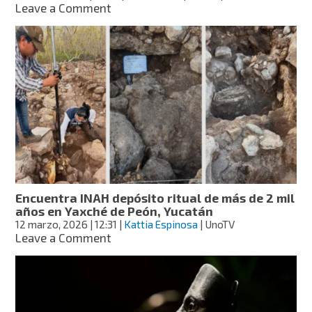
on
Leave a Comment
INAH
revela
tumbas
de
mujeres
que
murieron
al
dar
a
luz
en
Tlatelolco
Encuentra INAH depósito ritual de más de 2 mil
años en Yaxché de Peón, Yucatán
12 marzo, 2026
| 12:31
|
Kattia Espinosa
| UnoTV
on
Leave a Comment
Encuentra
INAH
depósito
ritual
de