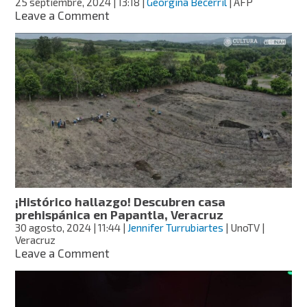
25 septiembre, 2024
| 13:18
|
Georgina Becerril
| AFP
on
Leave a Comment
Líneas
de
Nasca:
descubren
con
inteligencia
artificial
más
de
300
nuevas
figuras
¡Histórico hallazgo! Descubren casa
prehispánica en Papantla, Veracruz
30 agosto, 2024
| 11:44
|
Jennifer Turrubiartes
| UnoTV |
Veracruz
on
Leave a Comment
¡Histórico
hallazgo!
Descubren