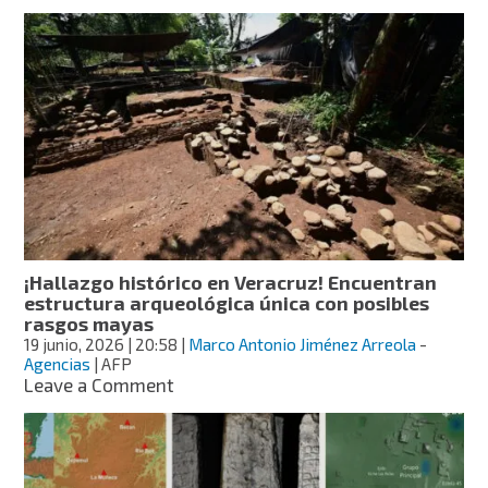
Minanbé,
la
ciudad
maya
virgen
que
permaneció
oculta
en
la
selva
de
Calakmul,
¡Hallazgo histórico en Veracruz! Encuentran
Campeche
estructura arqueológica única con posibles
rasgos mayas
19 junio, 2026
| 20:58
|
Marco Antonio Jiménez Arreola
-
Agencias
| AFP
on
Leave a Comment
¡Hallazgo
histórico
en
Veracruz!