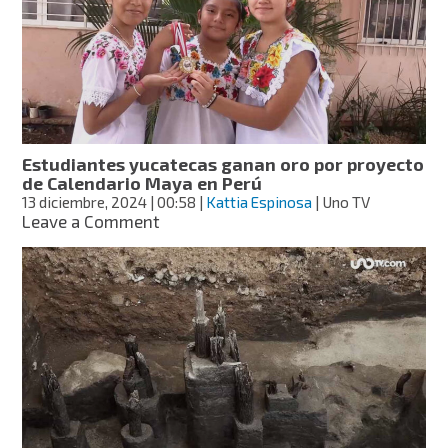
investiga
robo
de
pinturas
rupestres
en
Coahuila
Estudiantes yucatecas ganan oro por proyecto
de Calendario Maya en Perú
13 diciembre, 2024
| 00:58
|
Kattia Espinosa
| Uno TV
on
Leave a Comment
Estudiantes
yucatecas
ganan
oro
por
proyecto
de
Calendario
Maya
en
Perú