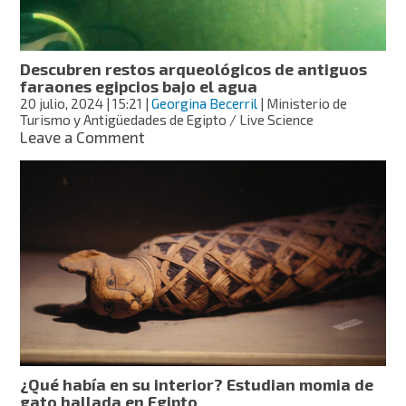
400
años
en
Sanxingdui
Descubren restos arqueológicos de antiguos
faraones egipcios bajo el agua
20 julio, 2024
| 15:21
|
Georgina Becerril
| Ministerio de
Turismo y Antigüedades de Egipto / Live Science
on
Leave a Comment
Descubren
restos
arqueológicos
de
antiguos
faraones
egipcios
bajo
el
agua
¿Qué había en su interior? Estudian momia de
gato hallada en Egipto