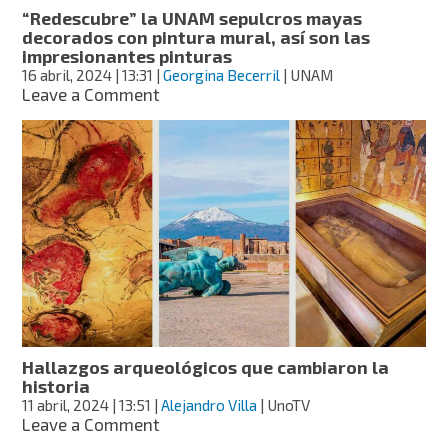
“Redescubre” la UNAM sepulcros mayas
decorados con pintura mural, así son las
impresionantes pinturas
16 abril, 2024
| 13:31
|
Georgina Becerril
| UNAM
on
Leave a Comment
“Redescubre”
la
UNAM
sepulcros
mayas
decorados
con
pintura
mural,
así
son
las
impresionantes
Hallazgos arqueológicos que cambiaron la
pinturas
historia
11 abril, 2024
| 13:51
|
Alejandro Villa
| UnoTV
on
Leave a Comment
Hallazgos