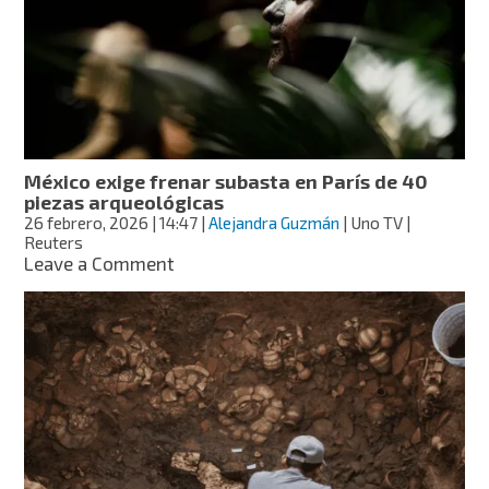
más
de
2
mil
años
en
Yaxché
de
México exige frenar subasta en París de 40
Peón,
piezas arqueológicas
Yucatán
26 febrero, 2026
| 14:47
|
Alejandra Guzmán
| Uno TV |
Reuters
on
Leave a Comment
México
exige
frenar
subasta
en
París
de
40
piezas
arqueológicas