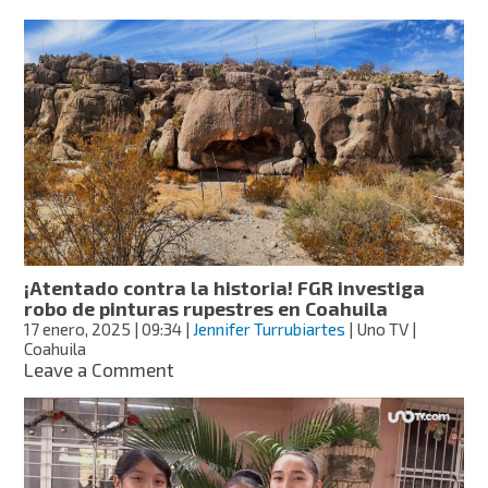
¡A
donde
pertenecen!
Vuelven
a
México
399
piezas
arqueológicas
de
origen
prehispánico
¡Atentado contra la historia! FGR investiga
robo de pinturas rupestres en Coahuila
17 enero, 2025
| 09:34
|
Jennifer Turrubiartes
| Uno TV |
Coahuila
on
Leave a Comment
¡Atentado
contra
la
historia!
FGR