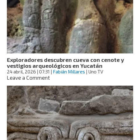
cráneos
bajo
tierra
en
zona
arqueológica
de
Huapalcalco
Exploradores descubren cueva con cenote y
vestigios arqueológicos en Yucatán
24 abril, 2026
| 07:31
|
Fabián Millares
| Uno TV
on
Leave a Comment
Exploradores
descubren
cueva
con
cenote
y
vestigios
arqueológicos
en
Yucatán