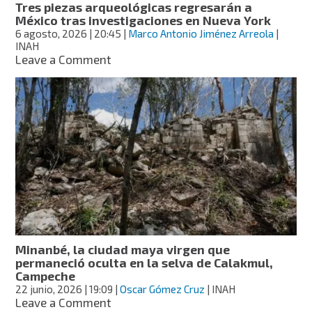
Tres piezas arqueológicas regresarán a
México tras investigaciones en Nueva York
6 agosto, 2026
| 20:45
|
Marco Antonio Jiménez Arreola
|
INAH
on
Leave a Comment
Tres
piezas
arqueológicas
regresarán
a
México
tras
investigaciones
en
Nueva
York
Minanbé, la ciudad maya virgen que
permaneció oculta en la selva de Calakmul,
Campeche
22 junio, 2026
| 19:09
|
Oscar Gómez Cruz
| INAH
on
Leave a Comment