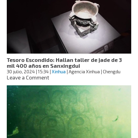
casa
prehispánica
en
Papantla,
Veracruz
Tesoro Escondido: Hallan taller de jade de 3
mil 400 años en Sanxingdui
30 julio, 2024
| 15:34
|
Xinhua
| Agencia Xinhua | Chengdu
on
Leave a Comment
Tesoro
Escondido:
Hallan
taller
de
jade
de
3
mil