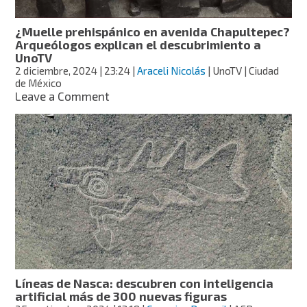
¿Muelle prehispánico en avenida Chapultepec?
Arqueólogos explican el descubrimiento a
UnoTV
2 diciembre, 2024
| 23:24
|
Araceli Nicolás
| UnoTV | Ciudad
de México
on
Leave a Comment
¿Muelle
prehispánico
en
avenida
Chapultepec?
Arqueólogos
explican
el
descubrimiento
a
UnoTV
Líneas de Nasca: descubren con inteligencia
artificial más de 300 nuevas figuras