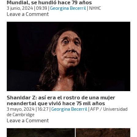
Mundial, se hundió hace 79 años
3 junio, 2024
| 09:39
|
Georgina Becerril
| NHHC
on
Leave a Comment
Hallan
submarino
de
la
Segunda
Guerra
Mundial,
se
hundió
hace
79
años
Shanidar Z: así era el rostro de una mujer
neandertal que vivió hace 75 mil años
3 mayo, 2024
| 16:27
|
Georgina Becerril
| AFP / Universidad
de Cambridge
on
Leave a Comment
Shanidar
Z: