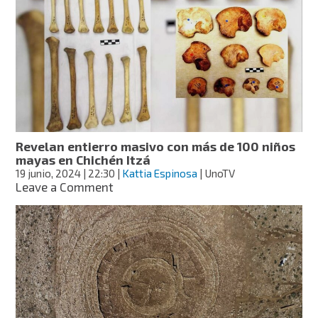
de
Bilbao”,
esqueleto
prehispánico
que
revela
un
nuevo
sitio
arqueológico
Revelan entierro masivo con más de 100 niños
en
mayas en Chichén Itzá
Coahuila
19 junio, 2024
| 22:30
|
Kattia Espinosa
| UnoTV
on
Leave a Comment
Revelan
entierro
masivo
con
más
de
100
niños
mayas