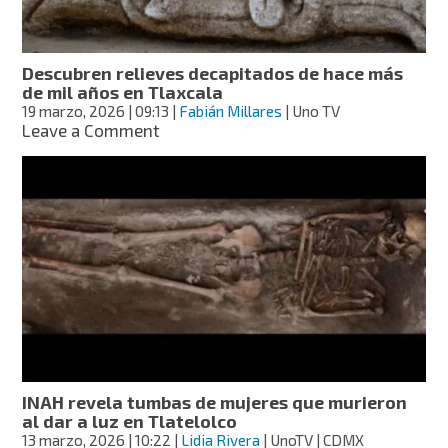
Descubren relieves decapitados de hace más
de mil años en Tlaxcala
19 marzo, 2026
| 09:13
|
Fabián Millares
| Uno TV
on
Leave a Comment
Descubren
relieves
decapitados
de
hace
más
de
mil
años
en
Tlaxcala
INAH revela tumbas de mujeres que murieron
al dar a luz en Tlatelolco
13 marzo, 2026
| 10:22
|
Lidia Rivera
| UnoTV | CDMX