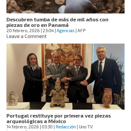
Descubren tumba de más de mil años con
piezas de oro en Panamá
20 febrero, 2026
| 23:04
|
Agencias
| AFP
on
Leave a Comment
Descubren
tumba
de
más
de
mil
años
con
piezas
de
oro
en
Panamá
Portugal restituye por primera vez piezas
arqueológicas a México
14 febrero, 2026
| 03:30
|
Redacción
| Uno TV