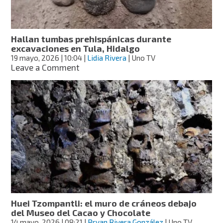
más
de
mil
800
Hallan tumbas prehispánicas durante
años
excavaciones en Tula, Hidalgo
19 mayo, 2026
| 10:04
|
Lidia Rivera
| Uno TV
on
Leave a Comment
Hallan
tumbas
prehispánicas
durante
excavaciones
en
Tula,
Hidalgo
Huei Tzompantli: el muro de cráneos debajo
del Museo del Cacao y Chocolate
14 mayo, 2026
| 08:21
|
Bryan Rivera González
| Uno TV