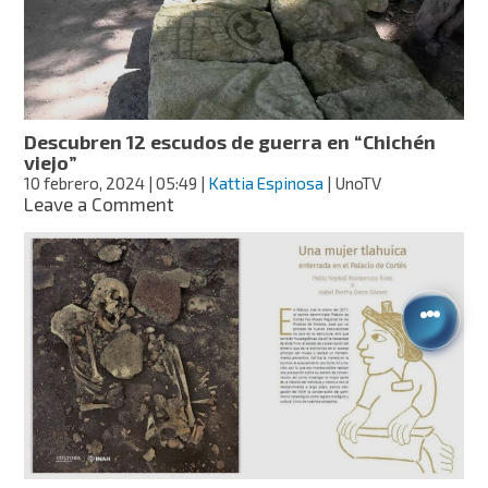
de
Ibarra,
Nayarit
Descubren 12 escudos de guerra en “Chichén
viejo”
10 febrero, 2024
| 05:49
|
Kattia Espinosa
| UnoTV
on
Leave a Comment
Descubren
12
escudos
de
guerra
en
“Chichén
viejo”