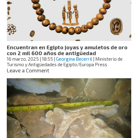
sus
17
destinos
para
visitar
en
vacaciones
Encuentran en Egipto joyas y amuletos de oro
de
con 2 mil 600 años de antigüedad
Semana
16 marzo, 2025
| 18:55
|
Georgina Becerril
| Ministerio de
Santa
Turismo y Antigüedades de Egipto/Europa Press
on
Leave a Comment
Encuentran
en
Egipto
joyas
y
amuletos
de
oro
con
2
mil