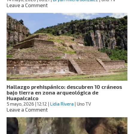
on
Leave a Comment
Huei
Tzompantli:
el
muro
de
cráneos
debajo
del
Museo
del
Cacao
y
Chocolate
Hallazgo prehispánico: descubren 10 cráneos
bajo tierra en zona arqueológica de
Huapalcalco
5 mayo, 2026
| 12:12
|
Lidia Rivera
| Uno TV
on
Leave a Comment
Hallazgo
prehispánico:
descubren
10