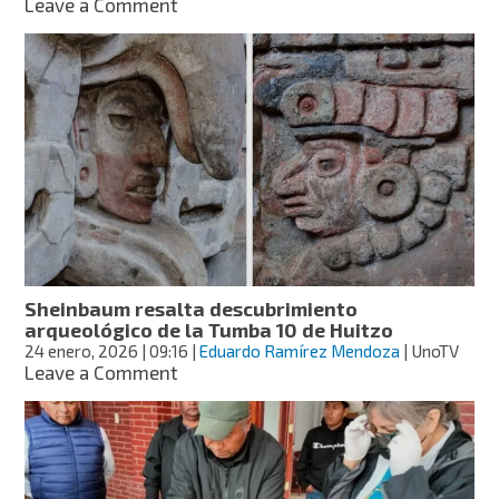
on
Leave a Comment
Portugal
restituye
por
primera
vez
piezas
arqueológicas
a
México
Sheinbaum resalta descubrimiento
arqueológico de la Tumba 10 de Huitzo
24 enero, 2026
| 09:16
|
Eduardo Ramírez Mendoza
| UnoTV
on
Leave a Comment
Sheinbaum
resalta
descubrimiento
arqueológico
de