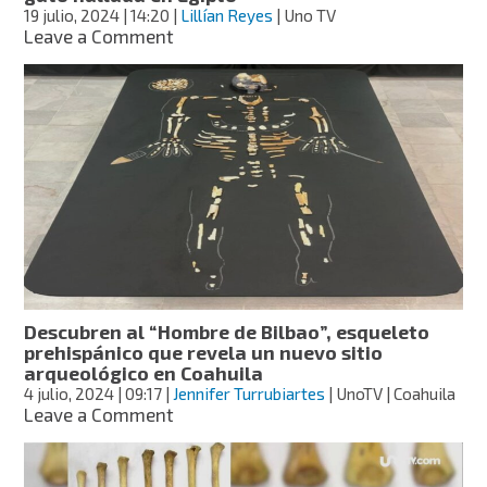
19 julio, 2024
| 14:20
|
Lillían Reyes
| Uno TV
on
Leave a Comment
¿Qué
había
en
su
interior?
Estudian
momia
de
gato
hallada
en
Egipto
Descubren al “Hombre de Bilbao”, esqueleto
prehispánico que revela un nuevo sitio
arqueológico en Coahuila
4 julio, 2024
| 09:17
|
Jennifer Turrubiartes
| UnoTV | Coahuila
on
Leave a Comment
Descubren
al
“Hombre