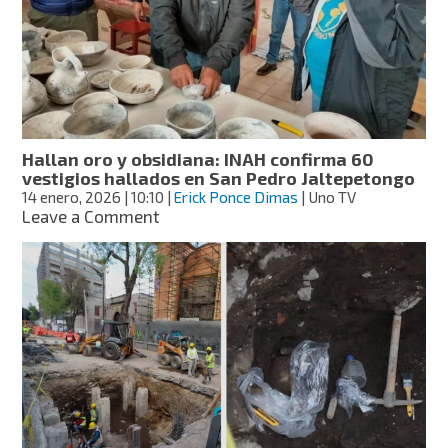
la
Tumba
10
de
Huitzo
Hallan oro y obsidiana: INAH confirma 60
vestigios hallados en San Pedro Jaltepetongo
14 enero, 2026
| 10:10
|
Erick Ponce Dimas
| Uno TV
on
Leave a Comment
Hallan
oro
y
obsidiana:
INAH
confirma
60
vestigios
hallados
en
San