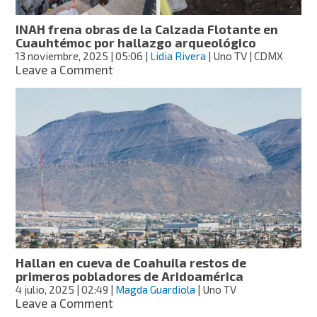
Pedro
Jaltepetongo
INAH frena obras de la Calzada Flotante en
Cuauhtémoc por hallazgo arqueológico
13 noviembre, 2025
| 05:06
|
Lidia Rivera
| Uno TV | CDMX
on
Leave a Comment
INAH
frena
obras
de
la
Calzada
Flotante
en
Cuauhtémoc
por
hallazgo
arqueológico
Hallan en cueva de Coahuila restos de
primeros pobladores de Aridoamérica
4 julio, 2025
| 02:49
|
Magda Guardiola
| Uno TV
on
Leave a Comment
Hallan