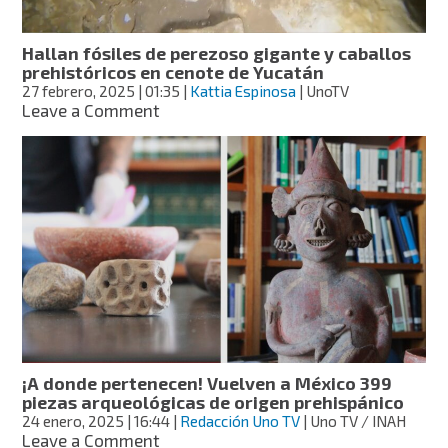
600
años
Hallan fósiles de perezoso gigante y caballos
de
prehistóricos en cenote de Yucatán
antigüedad
27 febrero, 2025
| 01:35
|
Kattia Espinosa
| UnoTV
on
Leave a Comment
Hallan
fósiles
de
perezoso
gigante
y
caballos
prehistóricos
en
cenote
de
Yucatán
¡A donde pertenecen! Vuelven a México 399
piezas arqueológicas de origen prehispánico
24 enero, 2025
| 16:44
|
Redacción Uno TV
| Uno TV / INAH
on
Leave a Comment