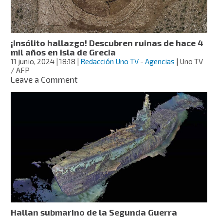
en
Chichén
Itzá
¡Insólito hallazgo! Descubren ruinas de hace 4
mil años en isla de Grecia
11 junio, 2024
| 18:18
|
Redacción Uno TV
-
Agencias
| Uno TV
/ AFP
on
Leave a Comment
¡Insólito
hallazgo!
Descubren
ruinas
de
hace
4
mil
años
en
isla
de
Grecia
Hallan submarino de la Segunda Guerra