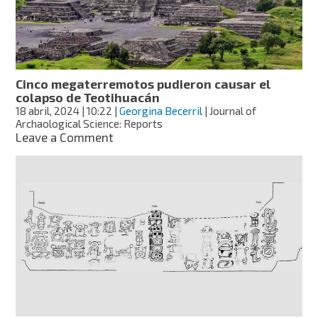
y
restos
óseos,
que
revelan
rituales
Cinco megaterremotos pudieron causar el
ancestrales
colapso de Teotihuacán
18 abril, 2024
| 10:22
|
Georgina Becerril
| Journal of
Archaological Science: Reports
on
Leave a Comment
Cinco
megaterremotos
pudieron
causar
el
colapso
de
Teotihuacán