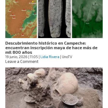
Encuentran
estructura
arqueológica
única
con
posibles
rasgos
mayas
Descubrimiento histórico en Campeche:
encuentran inscripción maya de hace más de
mil 800 años
19 junio, 2026
| 11:05
|
Lidia Rivera
| UnoTV
on
Leave a Comment
Descubrimiento
histórico
en
Campeche:
encuentran
inscripción
maya
de
hace