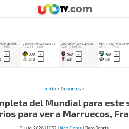
Inicio
»
Deportes
»
pleta del Mundial para este 
arios para ver a Marruecos, Fr
3 julio, 2026
| 17:52
|
Aldo Flores
| Claro Sports