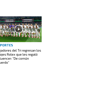
EPORTES
gadores del Tri regresan los
lojes Rolex que les regaló
fluencer: “De común
uerdo”