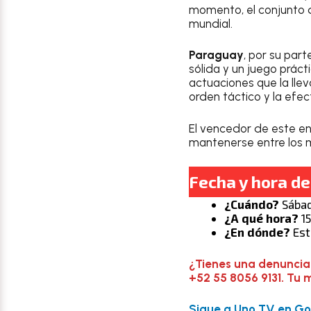
momento, el conjunto d
mundial.
Paraguay
, por su part
sólida y un juego prácti
actuaciones que la lle
orden táctico y la efect
El vencedor de este en
mantenerse entre los 
Fecha y hora de
¿Cuándo?
Sábad
¿A qué hora?
15
¿En dónde?
Est
¿Tienes una denuncia
+52 55 8056 9131. Tu 
Sigue a Uno TV en Goo