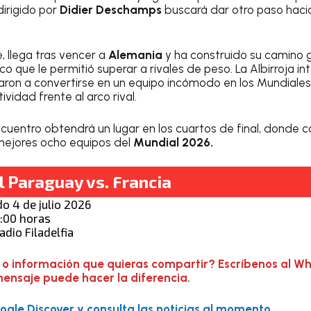
irigido por
Didier Deschamps
buscará dar otro paso hacia
e, llega tras vencer a
Alemania
y ha construido su camino 
co que le permitió superar a rivales de peso. La Albirroja int
varon a convertirse en un equipo incómodo en los Mundiales
ividad frente al arco rival.
cuentro obtendrá un lugar en los cuartos de final, donde co
mejores ocho equipos del
Mundial 2026.
l Paraguay vs. Francia
o 4 de julio 2026
:00 horas
adio Filadelfia
 o información que quieras compartir? Escríbenos al W
mensaje puede hacer la diferencia.
gle Discover y consulta las noticias al momento.