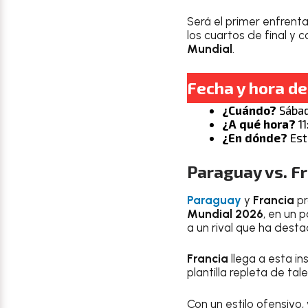
Será el primer enfren
los cuartos de final y 
Mundial
.
Fecha y hora d
¿Cuándo?
Sábad
¿A qué hora?
11
¿En dónde?
Est
Paraguay vs. F
Paraguay
y
Francia
pr
Mundial 2026
, en un 
a un rival que ha desta
Francia
llega a esta i
plantilla repleta de tal
Con un estilo ofensivo,