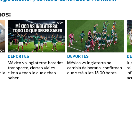
os:
DEPORTES
DEPORTES
D
México vs Inglaterra: horarios,
México vs Inglaterra no
Ju
transporte, cierres viales,
cambia de horario; confirman
re
 la
clima y todo lo que debes
que será a las 18:00 horas
in
saber
ac