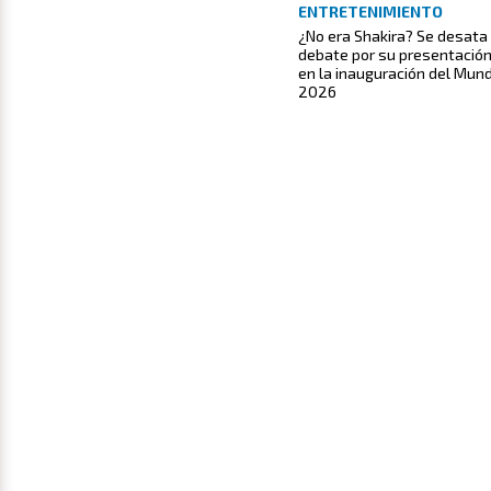
ENTRETENIMIENTO
¿No era Shakira? Se desata
debate por su presentació
en la inauguración del Mund
2026