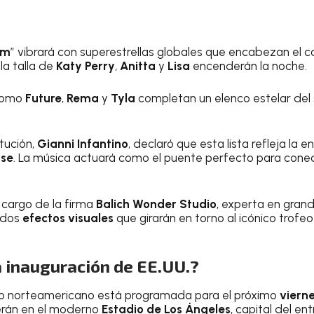
um
” vibrará con superestrellas globales que encabezan el ca
la talla de
Katy Perry
,
Anitta
y
Lisa
encenderán la noche.
 como
Future
,
Rema
y
Tyla
completan un elenco estelar del
itución,
Gianni Infantino
, declaró que esta lista refleja la
nse
. La música actuará como el puente perfecto para conec
 cargo de la firma
Balich Wonder Studio
, experta en grand
ados
efectos visuales
que girarán en torno al icónico trofeo 
a inauguración de EE.UU.?
orio norteamericano está programada para el próximo
vierne
erán en el moderno
Estadio de Los Ángeles
, capital del en