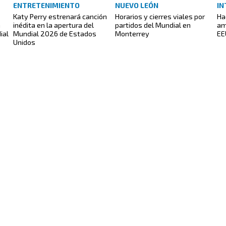
ENTRETENIMIENTO
NUEVO LEÓN
IN
Katy Perry estrenará canción
Horarios y cierres viales por
Ha
n
inédita en la apertura del
partidos del Mundial en
am
ial
Mundial 2026 de Estados
Monterrey
EE
Unidos