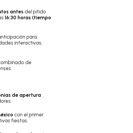
utos antes
del pitido
las
16:30 horas (tiempo
anticipación para
dades interactivas,
 combinado de
enses.
onias de apertura
dores.
éxico
con el primer
ivas fiestas.