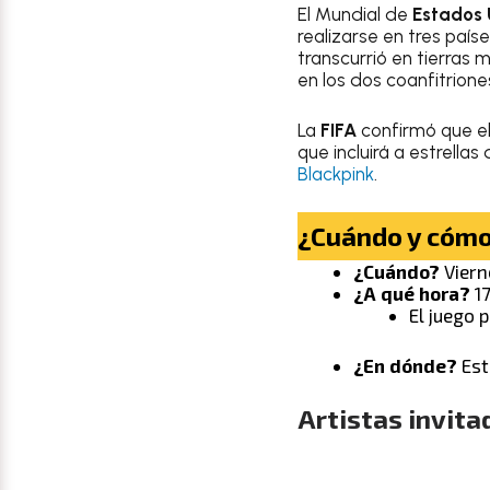
El Mundial de
Estados 
realizarse en tres país
transcurrió en tierras 
en los dos coanfitrione
La
FIFA
confirmó que e
que incluirá a estrella
Blackpink
.
¿Cuándo y cómo 
¿Cuándo?
Viern
¿A qué hora?
17
El juego 
¿En dónde?
Est
Artistas invita