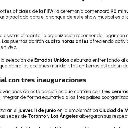
ortes oficiales de la
FIFA
, la ceremonia comenzará
90 min
 horario pactado para el arranque de este show musical es a 
e asistan al recinto, la organización recomienda llegar con 
a. Las puertas abrirán
cuatro horas antes
ofreciendo activi
en vivo.
, la selección de
Estados Unidos
debutará enfrentando al
o que abrirá las acciones mundialistas en tierras estadounid
al con tres inauguraciones
novaciones de esta edición es que contará con
tres cerem
integrar de forma equitativa a los tres países coorganiza
zarán el
jueves 11 de junio
en la emblemática
Ciudad de M
, las sedes de
Toronto
y
Los Ángeles
albergarán sus respect