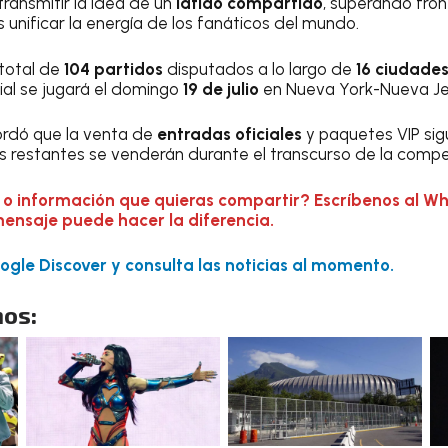
ransmitir la idea de un
latido compartido
, superando fron
 unificar la energía de los fanáticos del mundo.
total de
104 partidos
disputados a lo largo de
16 ciudade
l se jugará el domingo
19 de julio
en Nueva York-Nueva Je
rdó que la venta de
entradas oficiales
y paquetes VIP sig
s restantes se venderán durante el transcurso de la compe
 o información que quieras compartir? Escríbenos al W
mensaje puede hacer la diferencia.
gle Discover y consulta las noticias al momento.
os: