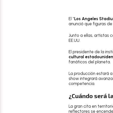
El “
Los Angeles Stadi
anunció que figuras de 
Junto a ellas, artistas
EE.UU.
El presidente de la inst
cultural
estadounide
fanáticos del planeta.
La producción estará a
show integrará avanz
competencia.
¿Cuándo será l
La gran cita en territ
reflectores se encend