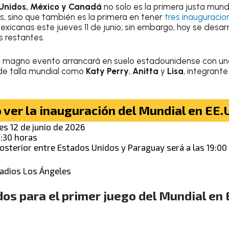
Unidos, México y Canadá
no solo es la primera justa mundi
es, sino que también es la primera en tener
tres inauguracio
mexicanas este jueves 11 de junio; sin embargo, hoy se desar
s restantes.
l magno evento arrancará en suelo estadounidense con u
s de talla mundial como
Katy Perry
,
Anitta
y
Lisa
, integrant
ver la inauguración del Mundial en EE.
es 12 de junio de 2026
:30 horas
posterior entre Estados Unidos y Paraguay será a las 19:00
adios Los Ángeles
dos para el primer juego del Mundial en