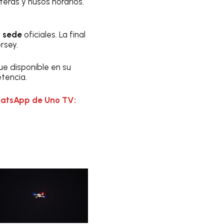
teras y husos horarios.
s sede
oficiales. La final
rsey.
ue disponible en su
tencia.
hatsApp de Uno TV: