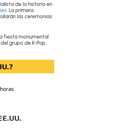
alista de la historia en
nes
. La primera
rollarán las ceremonias
na fiesta monumental
e del grupo de K-Pop,
UU.?
 horas
 EE.UU.