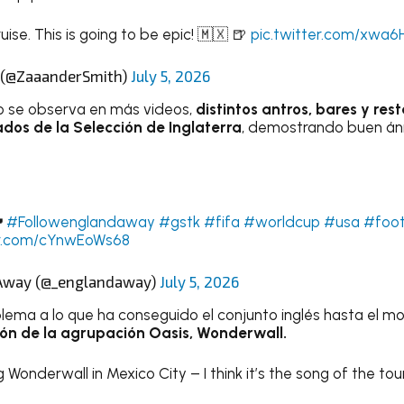
ise. This is going to be epic! 🇲🇽 🍺
pic.twitter.com/xwa6
 (@ZaaanderSmith)
July 5, 2026
 se observa en más videos,
distintos antros, bares y res
ados de la Selección de Inglaterra
, demostrando buen áni
󠁿
#Followenglandaway
#gstk
#fifa
#worldcup
#usa
#foot
er.com/cYnwEoWs68
Away (@_englandaway)
July 5, 2026
ema a lo que ha conseguido el conjunto inglés hasta el m
ión de la agrupación Oasis, Wonderwall.
 Wonderwall in Mexico City – I think it’s the song of the to