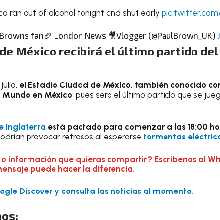
co ran out of alcohol tonight and shut early
pic.twitter.c
 Browns fan🏈 London News 🎥Vlogger (@PaulBrown_UK)
de México recibirá el último partido del
julio,
el Estadio Ciudad de México, también conocido co
l Mundo en México
, pues será el último partido que se jue
e Inglaterra
está pactado para comenzar a las 18:00 ho
podrían provocar retrasos al esperarse
tormentas eléctric
 o información que quieras compartir? Escríbenos al W
mensaje puede hacer la diferencia.
gle Discover y consulta las noticias al momento.
os: