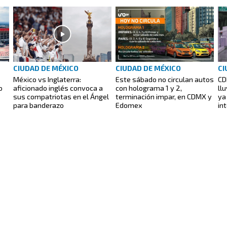
CIUDAD DE MÉXICO
CIUDAD DE MÉXICO
CI
México vs Inglaterra:
Este sábado no circulan autos
CD
o
aficionado inglés convoca a
con holograma 1 y 2,
ll
sus compatriotas en el Ángel
terminación impar, en CDMX y
ya
para banderazo
Edomex
in