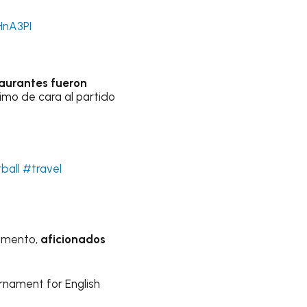
HnA3PI
taurantes fueron
mo de cara al partido
ball
#travel
omento,
aficionados
urnament for English