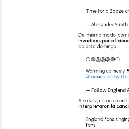
Time for a Booze cru
— Alexander Smith
Del mismo modo, como
invadidos por aficion
de este domingo.
⚪️🔴🦁🦁🦁🔴⚪️
Warming up nicely 🏴󠁧󠁢󠁥󠁮󠁧
#mexico
pic.twitt
— Follow England 
A su vez, como un embl
interpretaron la canc
England fans singing
fans