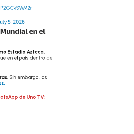
om/P2GCkSWM2r
July 5, 2026
 Mundial en el
mo Estadio Azteca,
gue en el país dentro de
ras.
Sin embargo, las
as.
hatsApp de Uno TV: