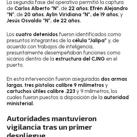
La segunda fase del operativo permitió la captura
de
Carlos Alberto “N”
, de
22 años
;
Efrén Alejandro
“N”
, de
20 años
;
Aylín Viridiana “N”, de 19 años
, y
Jesús Osvaldo “N”, de 22 años.
Los
cuatro detenidos
fueron identificados como
presuntos integrantes de la
célula “Jalipa”
y, de
acuerdo con trabajos de inteligencia,
presuntamente desempeñaban funciones como
sicarios dentro de la
estructura del CJNG
en el
puerto.
En esta intervención fueron aseguradas
dos armas
largas
,
tres pistolas calibre 9 milímetros
y
cartuchos útiles calibre .223
y 9 milímetros, los
cuales fueron puestos a disposición de la
autoridad
ministerial.
Autoridades mantuvieron
vigilancia tras un primer
despliegue