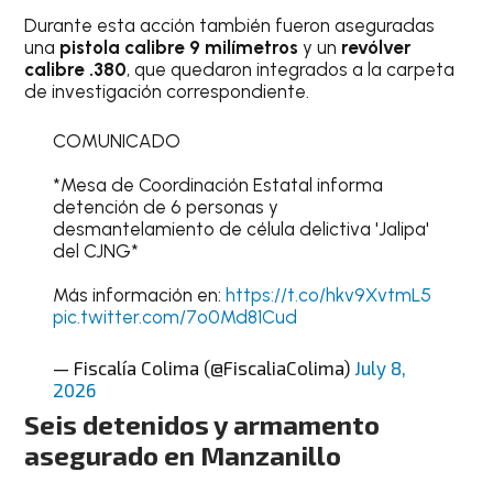
Durante esta acción también fueron aseguradas
una
pistola calibre 9 milímetros
y un
revólver
calibre .380
, que quedaron integrados a la carpeta
de investigación correspondiente.
COMUNICADO
*Mesa de Coordinación Estatal informa
detención de 6 personas y
desmantelamiento de célula delictiva 'Jalipa'
del CJNG*
Más información en:
https://t.co/hkv9XvtmL5
pic.twitter.com/7o0Md81Cud
— Fiscalía Colima (@FiscaliaColima)
July 8,
2026
Seis detenidos y armamento
asegurado en Manzanillo