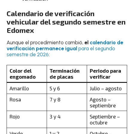
Calendario de verificación
vehicular del segundo semestre en
Edomex
Aunque el procedimiento cambió,
el
calendario de
verificación permanece igual
para el segundo
semestre de 2026
:
Color del
Terminación
Periodo para
engomado
de placas
verificar
Amarillo
5 y 6
Julio – agosto
Rosa
7 y 8
Agosto –
septiembre
Rojo
3 y 4
Septiembre –
octubre
Verde
1 y 2
Octubre –