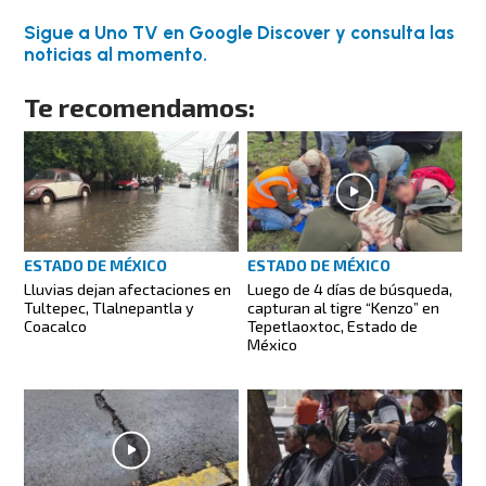
Sigue a Uno TV en Google Discover y consulta las
noticias al momento.
Te recomendamos:
ESTADO DE MÉXICO
ESTADO DE MÉXICO
Lluvias dejan afectaciones en
Luego de 4 días de búsqueda,
Tultepec, Tlalnepantla y
capturan al tigre “Kenzo” en
Coacalco
Tepetlaoxtoc, Estado de
México