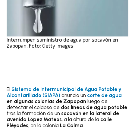
Interrumpen suministro de agua por socavón en
Zapopan. Foto: Getty Images
El
Sistema de Intermunicipal de Agua Potable y
Alcantarillado (SIAPA)
anunció un
corte de agua
en algunas colonias de Zapopan
luego de
detectar el colapso de
dos líneas de agua potable
tras la formación de un
socavón en la lateral de
avenida López Mateos
, a la altura de la
calle
Pléyades
, en la colonia
La Calma
.