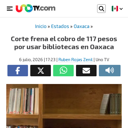
Inicio
»
Estados
»
Oaxaca
»
Corte frena el cobro de 117 pesos
por usar bibliotecas en Oaxaca
6 julio, 2026
| 17:23
|
Ruben Rojas Zenil
| Uno TV