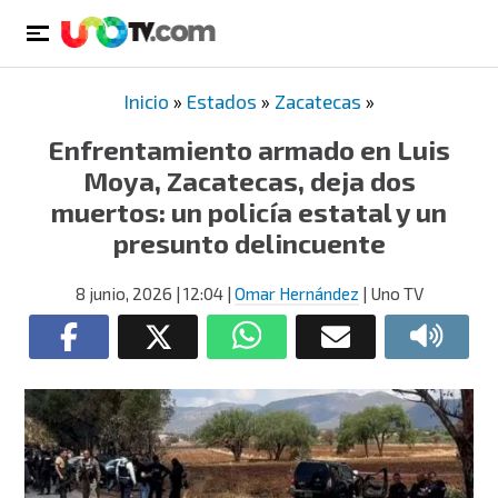
Inicio
»
Estados
»
Zacatecas
»
Enfrentamiento armado en Luis
Moya, Zacatecas, deja dos
muertos: un policía estatal y un
presunto delincuente
8 junio, 2026
| 12:04
|
Omar Hernández
| Uno TV