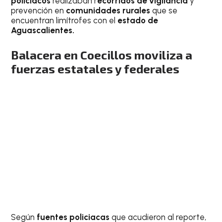
policiacos
realizaban r
ecorridos de vigilancia
y
prevención en
comunidades rurales
que se
encuentran limítrofes con el
estado de
Aguascalientes.
Balacera en Coecillos moviliza a
fuerzas estatales y federales
Según
fuentes policiacas
que acudieron al reporte,