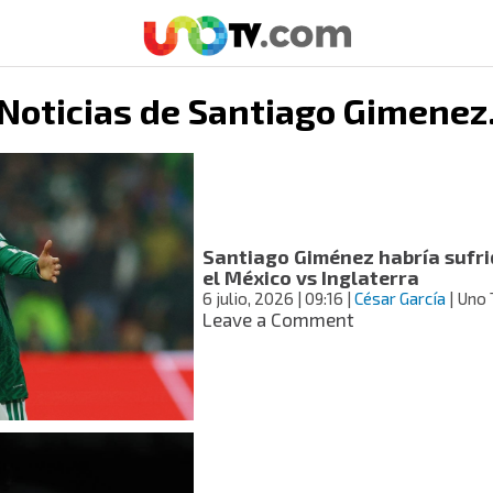
Noticias de
Santiago Gimenez
Santiago Giménez habría sufrid
el México vs Inglaterra
6 julio, 2026
| 09:16
|
César García
| Uno
on
Leave a Comment
Santiago
Giménez
habría
sufrido
un
esguince
en