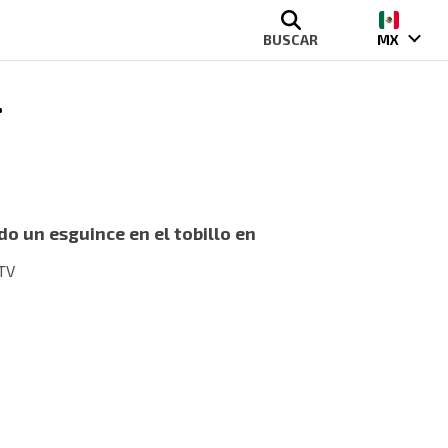
BUSCAR
MX
.
o un esguince en el tobillo en
 TV