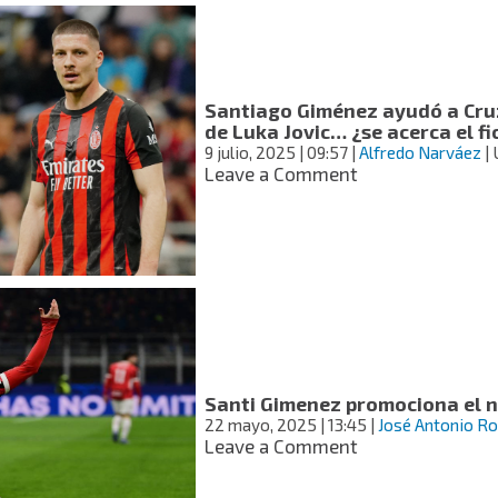
Giménez
la
tecnología
de
HONOR
Santiago Giménez ayudó a Cruz 
para
de Luka Jovic… ¿se acerca el f
adaptarse
9 julio, 2025
| 09:57
|
Alfredo Narváez
| 
a
on
Leave a Comment
Europa
Santiago
y
Giménez
mejorar
ayudó
en
a
su
Cruz
carrera?
Azul
para
el
posible
fichaje
Santi Gimenez promociona el n
de
22 mayo, 2025
| 13:45
|
José Antonio R
Luka
on
Leave a Comment
Jovic…
Santi
¿se
Gimenez