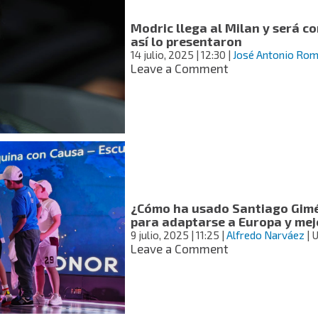
el
tobillo
Modric llega al Milan y será 
en
así lo presentaron
el
14 julio, 2025
| 12:30
|
José Antonio Rom
México
on
Leave a Comment
vs
Modric
Inglaterra
llega
al
Milan
y
será
compañero
de
Santi
¿Cómo ha usado Santiago Gimé
Gimenez;
para adaptarse a Europa y mej
así
9 julio, 2025
| 11:25
|
Alfredo Narváez
| 
lo
on
Leave a Comment
presentaron
¿Cómo
ha
usado
Santiago