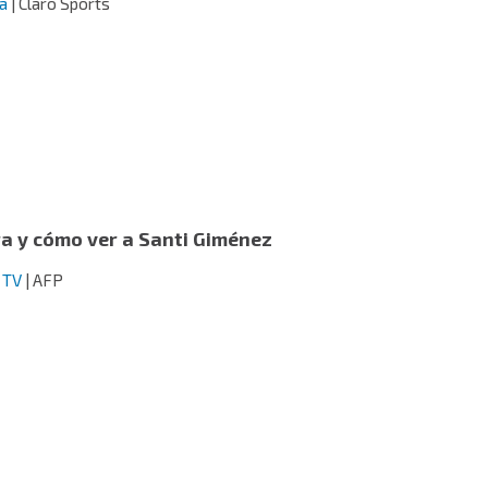
a
| Claro Sports
ra y cómo ver a Santi Giménez
 TV
| AFP