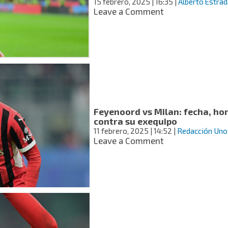
15 febrero, 2025
| 16:35
|
Alberto Estrad
Bolonia
on
Leave a Comment
Santiago
Gimenez
anota
su
segundo
gol
en
la
serie
Feyenoord vs Milan: fecha, ho
A
contra su exequipo
y
11 febrero, 2025
| 14:52
|
Redacción Uno
le
on
Leave a Comment
da
Feyenoord
el
vs
triunfo
Milan:
al
fecha,
Milan
hora
y
cómo
ver