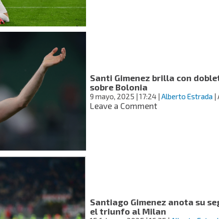
acerca
promociona
el
el
fichaje
nuevo
bomba?
jersey
del
Milan;
VIDEO
Santi Gimenez brilla con doblet
sobre Bolonia
9 mayo, 2025
| 17:24
|
Alberto Estrada
|
on
Leave a Comment
Santi
Gimenez
brilla
con
doblete
en
la
victoria
del
Santiago Gimenez anota su segu
Milan
el triunfo al Milan
sobre