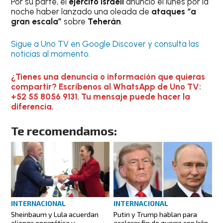
Por su parte, el
ejército israelí
anunció el lunes por la
noche haber lanzado una oleada de
ataques “a
gran escala”
sobre
Teherán
.
Sigue a Uno TV en Google Discover y consulta las
noticias al momento.
¿Tienes una denuncia o información que quieras
compartir? Escríbenos al WhatsApp de Uno TV:
+52 55 8056 9131. Tu mensaje puede hacer la
diferencia.
Te recomendamos:
INTERNACIONAL
INTERNACIONAL
Sheinbaum y Lula acuerdan
Putin y Trump hablan para
alianza energética y
acelerar fin de guerra con Irán