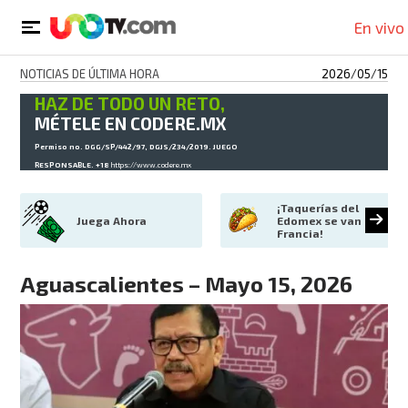
En vivo
NOTICIAS DE ÚLTIMA HORA
2026/05/15
HAZ DE TODO UN RETO,
MÉTELE EN CODERE.MX
Permiso no. DGG/SP/442/97, DGJS/234/2019. JUEGO
RESPONSABLE. +18
https://www.codere.mx
¡Taquerías del 
Juega Ahora
Edomex se van a 
Francia!
Aguascalientes – Mayo 15, 2026