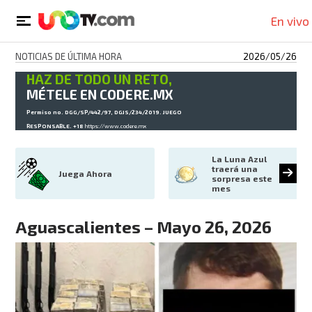
En vivo
NOTICIAS DE ÚLTIMA HORA
2026/05/26
HAZ DE TODO UN RETO,
MÉTELE EN CODERE.MX
Permiso no. DGG/SP/442/97, DGJS/234/2019. JUEGO
RESPONSABLE. +18
https://www.codere.mx
La Luna Azul 
traerá una 
Juega Ahora
sorpresa este 
mes
Aguascalientes – Mayo 26, 2026