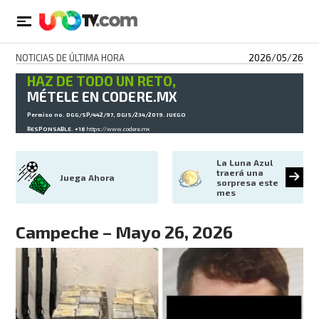
NOTICIAS DE ÚLTIMA HORA
2026/05/26
HAZ DE TODO UN RETO,
MÉTELE EN CODERE.MX
Permiso no. DGG/SP/442/97, DGJS/234/2019. JUEGO
RESPONSABLE. +18
https://www.codere.mx
La Luna Azul 
traerá una 
Juega Ahora
sorpresa este 
mes
Campeche – Mayo 26, 2026