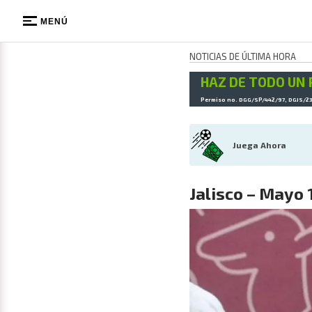
MENÚ
NOTICIAS DE ÚLTIMA HORA
HAZ DE TODO UN 
Permiso no. DGG/SP/442/97, DGJS/2
Juega Ahora
Jalisco – Mayo 