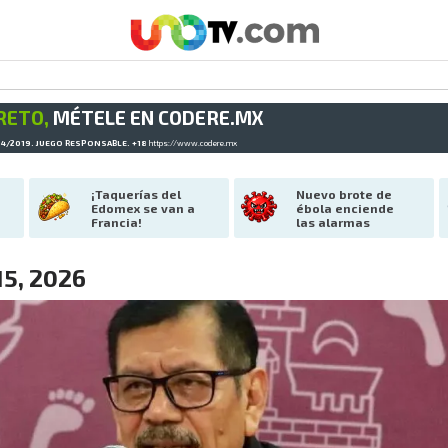
RETO,
MÉTELE EN CODERE.MX
34/2019. JUEGO RESPONSABLE. +18
https://www.codere.mx
¡Taquerías del 
Nuevo brote de 
Edomex se van a 
ébola enciende 
Francia!
las alarmas
15, 2026