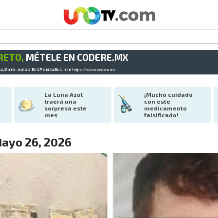
RETO,
MÉTELE EN CODERE.MX
34/2019. JUEGO RESPONSABLE. +18
https://www.codere.mx
La Luna Azul 
¡Mucho cuidado 
traerá una 
con este 
sorpresa este 
medicamento 
mes
falsificado!
ayo 26, 2026