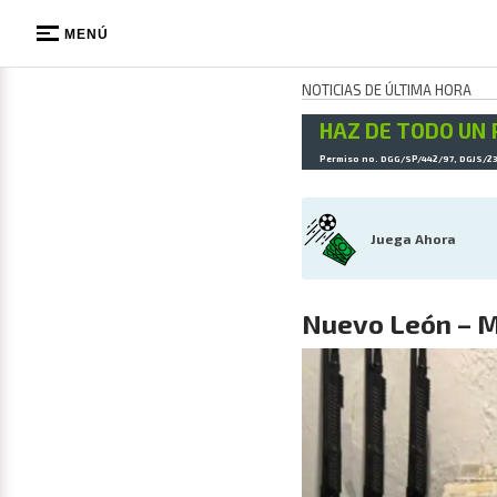
MENÚ
NOTICIAS DE ÚLTIMA HORA
HAZ DE TODO UN 
Permiso no. DGG/SP/442/97, DGJS/2
Juega Ahora
Nuevo León – M