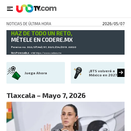
NOTICIAS DE ÚLTIMA HORA
2026/05/07
HAZ DE TODO UN RETO,
MÉTELE EN CODERE.MX
Permiso no. DGG/SP/442/97, DGJS/234/2019. JUEGO
RESPONSABLE. +18
https://www.codere.mx
¡BTS volverá a 
Juega Ahora
México en 2027!
Tlaxcala – Mayo 7, 2026