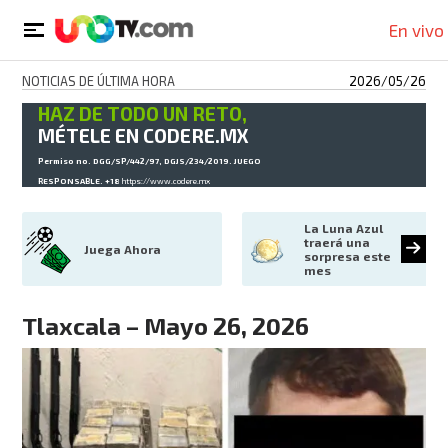
En vivo
NOTICIAS DE ÚLTIMA HORA
2026/05/26
HAZ DE TODO UN RETO,
MÉTELE EN CODERE.MX
Permiso no. DGG/SP/442/97, DGJS/234/2019. JUEGO
RESPONSABLE. +18
https://www.codere.mx
La Luna Azul 
traerá una 
Juega Ahora
sorpresa este 
mes
Tlaxcala – Mayo 26, 2026