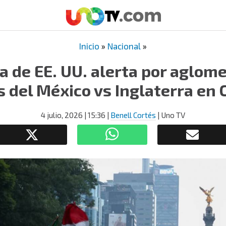
Inicio
»
Nacional
»
 de EE. UU. alerta por aglom
s del México vs Inglaterra en
4 julio, 2026
| 15:36
|
Benell Cortés
| Uno TV