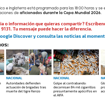
ico e Inglaterra está programado para las 18:00 horas y se
zaciones de
aficionados durante la Copa Mundial 2026.
ia o información que quieras compartir? Escríbe
 9131. Tu mensaje puede hacer la diferencia.
Google Discover y consulta las noticias al moment
os:
NACIONAL
NACIONAL
NA
n
Autoridades defienden
Golpe al contrabando:
Gi
actuación de brigadas tras
decomisan 84 mil cigarrillos
pr
muerte del tigre Kenzo
presuntamente apócrifos en
ac
el AIFA