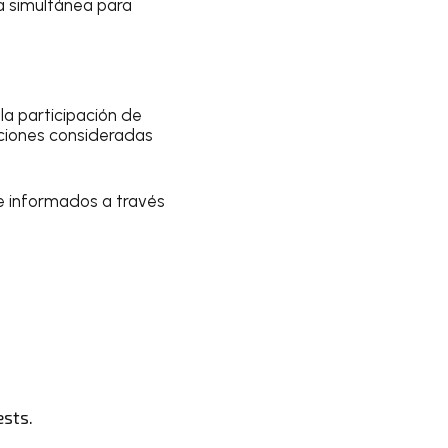
a simultánea para
la participación de
taciones consideradas
e informados a través
ests.