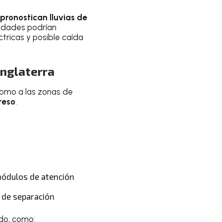
pronostican lluvias de
tidades podrían
tricas y posible caída
Inglaterra
 como a las zonas de
greso
.
 módulos de atención
 de separación
ido, como: