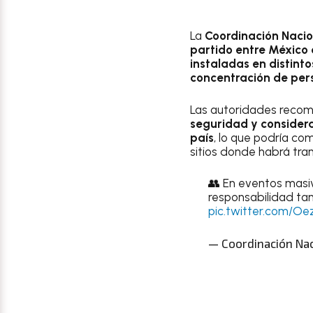
La
Coordinación Nacion
partido entre México 
instaladas en distinto
concentración de per
Las autoridades recome
seguridad y considera
país
, lo que podría co
sitios donde habrá tra
👥 En eventos masiv
responsabilidad ta
pic.twitter.com/O
— Coordinación Nac