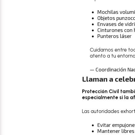
Mochilas volum
Objetos punzoc
Envases de vidr
Cinturones con 
Punteros láser
Cuidarnos entre tod
atento a tu entorno
— Coordinación Nac
Llaman a celebr
Protección Civil tamb
especialmente si la a
Las autoridades exhort
Evitar empujone
Mantener libres