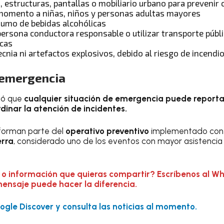
s, estructuras, pantallas o mobiliario urbano para prevenir 
 momento a niñas, niños y personas adultas mayores
umo de bebidas alcohólicas
persona conductora responsable o utilizar transporte públ
icas
tecnia ni artefactos explosivos, debido al riesgo de incendi
 emergencia
dó que
cualquier situación de emergencia puede reportars
dinar la atención de incidentes.
forman parte del
operativo preventivo
implementado con
erra
, considerado uno de los eventos con mayor asistencia
 o información que quieras compartir? Escríbenos al W
mensaje puede hacer la diferencia.
gle Discover y consulta las noticias al momento.