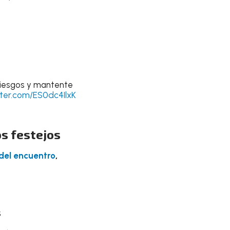
 riesgos y mantente
tter.com/ES0dc4IlxK
os festejos
del encuentro
,
s