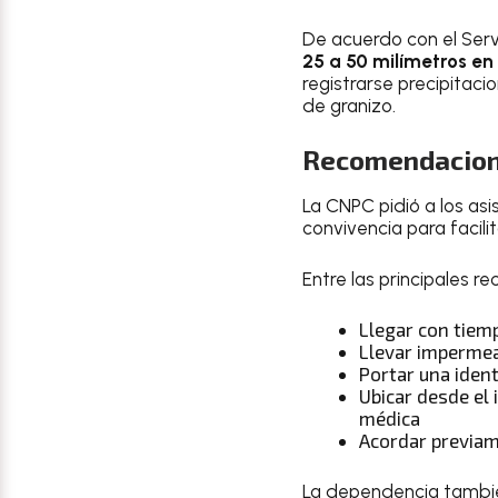
De acuerdo con el Serv
25 a 50 milímetros e
registrarse precipitac
de granizo.
Recomendacione
La CNPC pidió a los asi
convivencia para facili
Entre las principales 
Llegar con tiemp
Llevar impermeab
Portar una identi
Ubicar desde el
médica
Acordar previam
La dependencia también