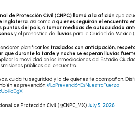
al de Protección Civil (CNPC) llamó a la afición
que acu
e Inglaterra
, así como a
quienes seguirán el encuentro e
s puntos del país
, a
tomar medidas de autocuidado ante
sonas
y el pronóstico de
lluvias
para la Ciudad de México (
ndaron planificar los
traslados con anticipación, respeta
r que durante la tarde y noche se esperan lluvias fuerte
mplicar la movilidad en las inmediaciones del Estadio Ciuda
nsmisiones públicas del encuentro.
os, cuida tu seguridad y la de quienes te acompañan. Disf
mbién es prevención.
#LaPrevenciónEsNuestraFuerza
ezUbKdEgX
ional de Protección Civil (@CNPC_MX)
July 5, 2026