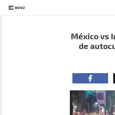
MENÚ
México vs I
de autocu