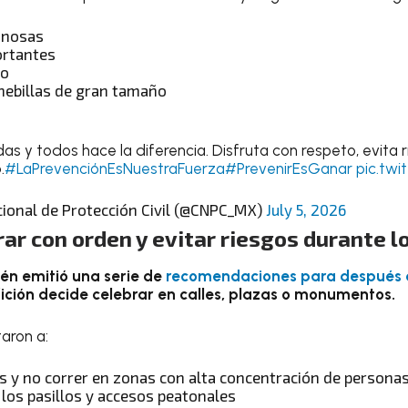
inosas
ortantes
io
hebillas de gran tamaño
as y todos hace la diferencia. Disfruta con respeto, evita
.
#LaPrevenciónEsNuestraFuerza
#PrevenirEsGanar
pic.twi
ional de Protección Civil (@CNPC_MX)
July 5, 2026
ar con orden y evitar riesgos durante l
ién emitió una serie de
recomendaciones para después 
fición decide celebrar en calles, plazas o monumentos.
aron a:
s y no correr en zonas con alta concentración de persona
 los pasillos y accesos peatonales