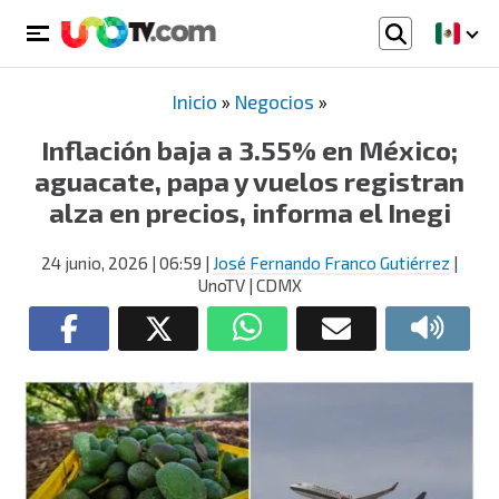
Inicio
»
Negocios
»
Inflación baja a 3.55% en México;
aguacate, papa y vuelos registran
alza en precios, informa el Inegi
24 junio, 2026
| 06:59
|
José Fernando Franco Gutiérrez
|
UnoTV | CDMX