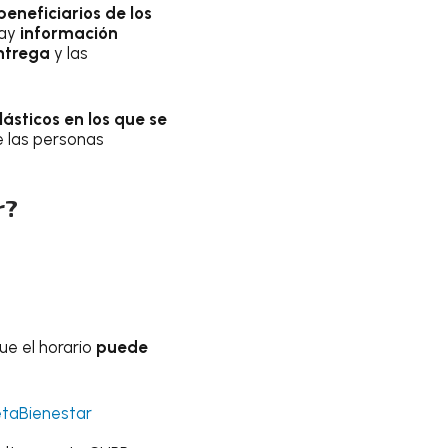
beneficiarios de los
hay
información
ntrega
y las
lásticos en los que se
ue las personas
r?
ue el horario
puede
taBienestar