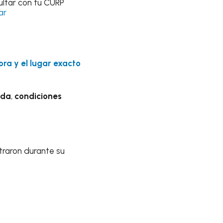
ultar con tu CURP
ar
hora y el lugar exacto
nda
,
condiciones
traron durante su