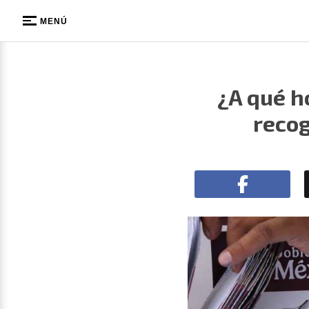
MENÚ
¿A qué h
recog