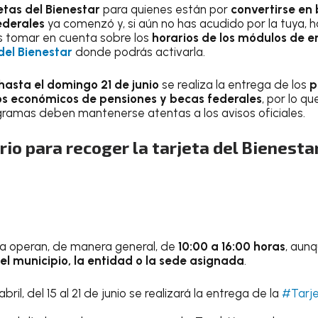
etas del Bienestar
para quienes están por
convertirse en 
ederales
ya comenzó y, si aún no has acudido por la tuya, 
 tomar en cuenta sobre los
horarios de los módulos de e
del Bienestar
donde podrás activarla.
 hasta el domingo 21 de junio
se realiza la entrega de los
p
os económicos de pensiones y becas federales
, por lo q
gramas deben mantenerse atentas a los avisos oficiales.
ario para recoger la tarjeta del Bienesta
a operan, de manera general, de
10:00 a 16:00 horas
, aunq
l municipio, la entidad o la sede asignada
.
abril, del 15 al 21 de junio se realizará la entrega de la
#Tarje