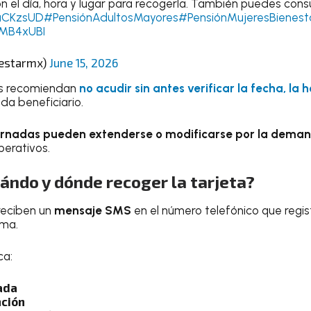
n el día, hora y lugar para recogerla. También puedes cons
gaCKzsUD
#PensiónAdultosMayores
#PensiónMujeresBienest
cMB4xUBI
nestarmx)
June 15, 2026
des recomiendan
no acudir sin antes verificar la fecha, la 
a beneficiario.
ornadas pueden extenderse o modificarse por la dema
perativos.
ándo y dónde recoger la tarjeta?
 reciben un
mensaje SMS
en el número telefónico que regis
ama.
ca:
ada
nción