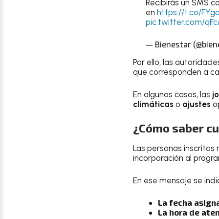
Recibirás un SMS co
en
https://t.co/FY
pic.twitter.com/qF
— Bienestar (@bie
Por ello, las autorida
que corresponden a cad
En algunos casos, las
j
climáticas
o
ajustes
o
¿Cómo saber cu
Las personas inscritas
incorporación al progr
En ese mensaje se indi
La fecha asign
La hora de ate