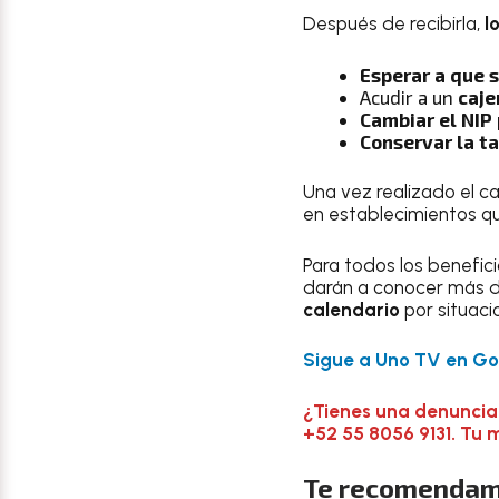
Después de recibirla,
l
Esperar a que s
Acudir a un
caje
Cambiar el NIP
Conservar la ta
Una vez realizado el c
en establecimientos q
Para todos los benefic
darán a conocer más de
calendario
por situaci
Sigue a Uno TV en Goo
¿Tienes una denuncia
+52 55 8056 9131. Tu 
Te recomendam