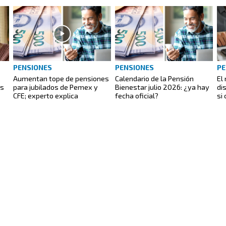
PENSIONES
PENSIONES
PE
Aumentan tope de pensiones
Calendario de la Pensión
El
es
para jubilados de Pemex y
Bienestar julio 2026: ¿ya hay
di
CFE; experto explica
fecha oficial?
si