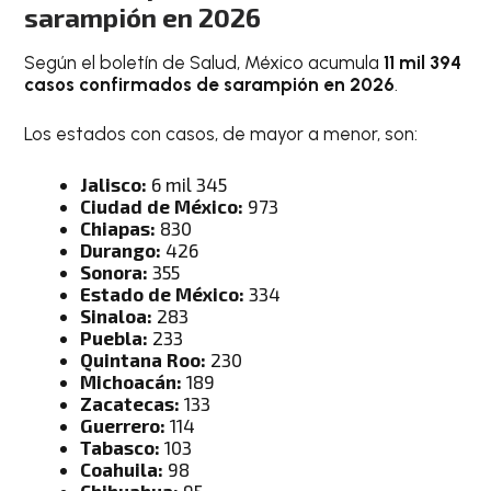
sarampión en 2026
Según el boletín de Salud, México acumula
11 mil 394
casos confirmados de sarampión en 2026
.
Los estados con casos, de mayor a menor, son:
Jalisco:
6 mil 345
Ciudad de México:
973
Chiapas:
830
Durango:
426
Sonora:
355
Estado de México:
334
Sinaloa:
283
Puebla:
233
Quintana Roo:
230
Michoacán:
189
Zacatecas:
133
Guerrero:
114
Tabasco:
103
Coahuila:
98
Chihuahua:
95