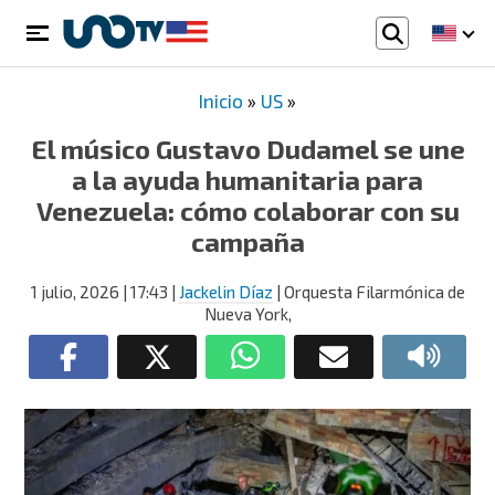
Inicio
»
US
»
El músico Gustavo Dudamel se une
a la ayuda humanitaria para
Venezuela: cómo colaborar con su
campaña
1 julio, 2026
| 17:43
|
Jackelin Díaz
| Orquesta Filarmónica de
Nueva York,