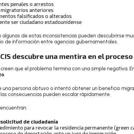
tes penales o arrestos
 migratorios anteriores
entos falsificados o alterados
ente ser ciudadano estadounidense
e algunas de estas inconsistencias pueden descubrirse m
io de información entre agencias gubernamentales.
CIS descubre una mentira en el proceso
reen que el problema termina con una simple negativa. En
zo
.
e una persona obtuvo o intentó obtener un beneficio migr
, las consecuencias pueden escalar rápidamente.
e encuentran:
 solicitud de ciudadanía
cedimiento para revocar la residencia permanente (green c
proceso de deportación ante un juez de inmigración