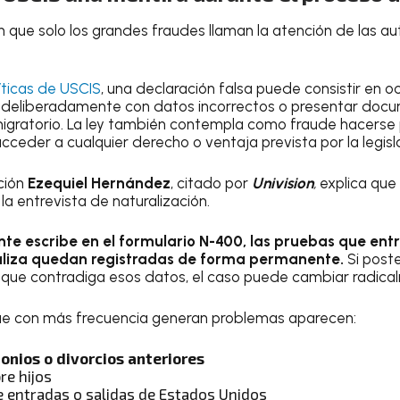
que solo los grandes fraudes llaman la atención de las au
íticas de USCIS
, una declaración falsa puede consistir en o
 deliberadamente con datos incorrectos o presentar docu
migratorio. La ley también contempla como fraude hacerse
ceder a cualquier derecho o ventaja prevista por la legisla
ción
Ezequiel Hernández
, citado por
Univision
,
explica que
 la entrevista de naturalización.
ante escribe en el formulario N-400, las pruebas que ent
aliza quedan registradas de forma permanente.
Si post
 que contradiga esos datos, el caso puede cambiar radica
que con más frecuencia generan problemas aparecen:
onios o divorcios anteriores
re hijos
e entradas o salidas de Estados Unidos