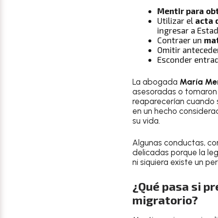
Mentir para ob
Utilizar el
acta 
ingresar a Esta
Contraer un
mat
Omitir antecede
Esconder entrada
La abogada
María Me
asesoradas o tomaron 
reaparecerían cuando so
en un hecho considera
su vida.
Algunas conductas, c
delicadas porque la le
ni siquiera existe un pe
¿Qué pasa si p
migratorio?