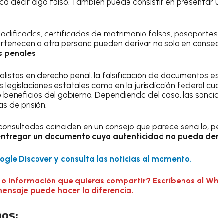
ica decir algo falso. También puede consistir en presenta
dificadas, certificados de matrimonio falsos, pasaportes
ertenecen a otra persona pueden derivar no solo en consec
s penales
.
listas en derecho penal, la falsificación de documentos e
 legislaciones estatales como en la jurisdicción federal cu
 beneficios del gobierno. Dependiendo del caso, las sancio
s de prisión.
consultados coinciden en un consejo que parece sencillo, 
entregar un documento cuya autenticidad no pueda de
gle Discover y consulta las noticias al momento.
 o información que quieras compartir? Escríbenos al W
mensaje puede hacer la diferencia.
os: