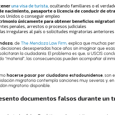
tener
una visa de turista,
ocultando familiares o el verdade
de nacimiento, pasaporte o licencia de conducir de otr
dos Unidos o conseguir empleo
rimonio únicamente para obtener beneficios migrator
ntes penales, arrestos o procesos judiciales
s irregulares al país o solicitudes migratorias anteriores
ndoza
, de
The Mendoza Law Firm,
explica que muchas per
decisiones desesperadas hace años sin imaginar que esas
licitaran la ciudadanía. El problema es que, si USCIS concl
do “material”, las consecuencias pueden acompañar al inm
omo
hacerse pasar por ciudadano estadounidense
, son 
gislación migratoria contempla sanciones muy severas y, e
rdón migratorio disponible.
resento documentos falsos durante un t