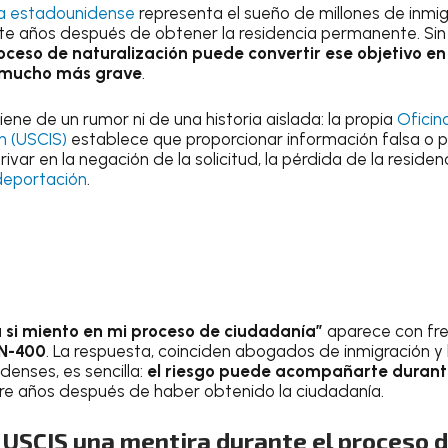
a estadounidense
representa el sueño de millones de inmig
e años después de obtener la residencia permanente. Si
ceso de naturalización puede convertir ese objetivo en e
 mucho más grave
.
ene de un rumor ni de una historia aislada: la propia
Oficin
n (USCIS)
establece que proporcionar información falsa o 
var en la negación de la solicitud, la pérdida de la resid
deportación
.
 si miento en mi proceso de ciudadanía”
aparece con fre
N-400
. La respuesta, coinciden abogados de inmigración y 
enses, es sencilla:
el riesgo puede acompañarte durante
bre años después de haber obtenido la ciudadanía.
 USCIS una mentira durante el proceso 