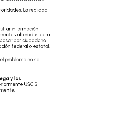
toridades. La realidad
cultar información
mentos alterados para
 pasar por ciudadano
ción federal o estatal.
 el problema no se
rega y las
eriormente USCIS
lmente.