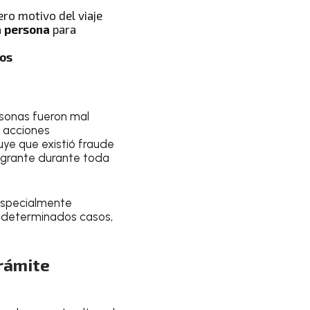
ro motivo del viaje
a persona
para
ios
sonas fueron mal
 acciones
uye que existió fraude
igrante durante toda
especialmente
n determinados casos,
rámite