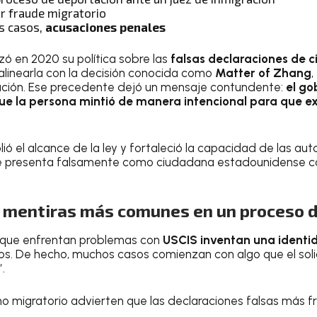
or fraude migratorio
s casos,
acusaciones penales
zó en 2020 su política sobre las
falsas declaraciones de 
alinearla con la decisión conocida como
Matter of Zhang
,
ación. Ese precedente dejó un mensaje contundente:
el go
ue la persona mintió de manera intencional para que e
ió el alcance de la ley y fortaleció la capacidad de las au
 presenta falsamente como ciudadana estadounidense co
s mentiras más comunes en un proceso d
 que enfrentan problemas con
USCIS
inventan una identi
s. De hecho, muchos casos comienzan con algo que el soli
.
ho migratorio advierten que las declaraciones falsas más fr