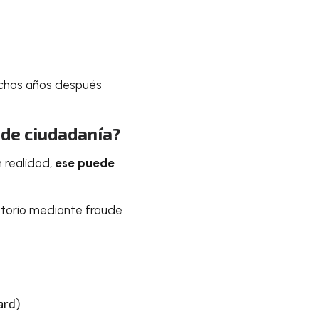
uchos años después
 de ciudadanía?
 realidad,
ese puede
atorio mediante fraude
ard)