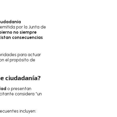
ciudadanía
 emitida por la Junta de
bierno no siempre
xistan consecuencias
toridades para actuar
n el propósito de
e ciudadanía?
dad
o presentan
citante considera “un
ecuentes incluyen: