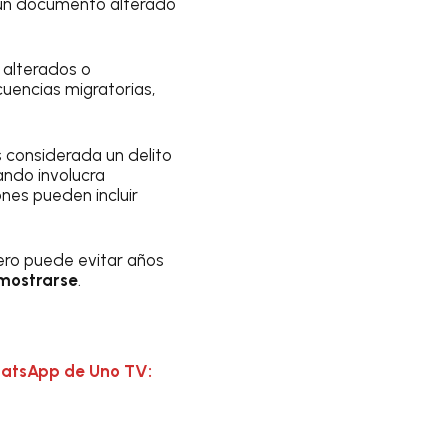
r un documento alterado
 alterados o
uencias migratorias,
s considerada un delito
ando involucra
nes pueden incluir
pero puede evitar años
mostrarse
.
hatsApp de Uno TV: