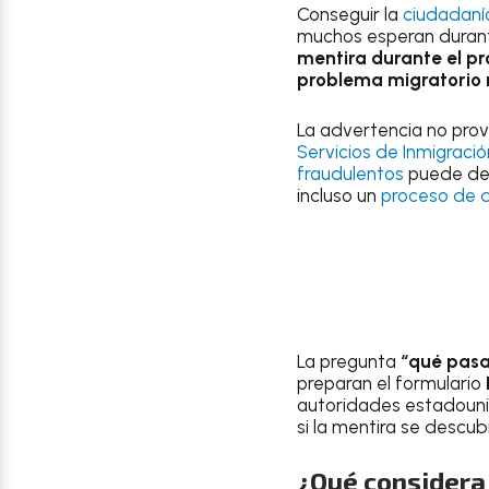
Conseguir la
ciudadaní
muchos esperan durant
mentira durante el pro
problema migratorio
La advertencia no provi
Servicios de Inmigració
fraudulentos
puede deri
incluso un
proceso de 
La pregunta
“qué pasa
preparan el formulario
autoridades estadounid
si la mentira se descu
¿Qué considera