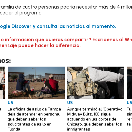
 familia de cuatro personas podría necesitar más de 4 mill
ceder al programa.
gle Discover y consulta las noticias al momento.
 o información que quieras compartir? Escríbenos al W
mensaje puede hacer la diferencia.
os:
US
US
U
a
La oficina de asilo de Tampa
Aunque terminó el 'Operativo
Tu
deja de atender en persona:
Midway Blitz', ICE sigue
si
qué deben saber los
actuando en las cortes de
re
solicitantes de asilo en
Chicago: qué deben saber los
te
Florida
inmigrantes