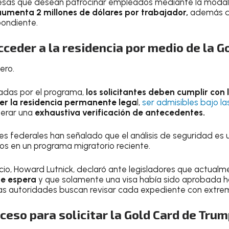
resas que desean patrocinar empleados mediante la moda
aumenta 2 millones de dólares por trabajador,
además de
ondiente.
ceder a la residencia por medio de la G
ero.
cadas por el programa,
los solicitantes deben cumplir con l
er la residencia permanente lega
l,
ser admisibles bajo la
erar una
exhaustiva verificación de antecedentes.
s federales han señalado que el análisis de seguridad es 
s en un programa migratorio reciente.
cio, Howard Lutnick, declaró ante legisladores que actual
de espera
y que solamente una visa había sido aprobada h
as autoridades buscan revisar cada expediente con extre
ceso para solicitar la Gold Card de Tru