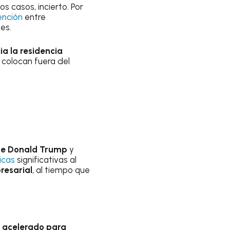
os casos, incierto. Por
ención
entre
ses.
a la residencia
a colocan fuera del
nte Donald Trump
y
icas
significativas al
resarial
, al tiempo que
o acelerado para