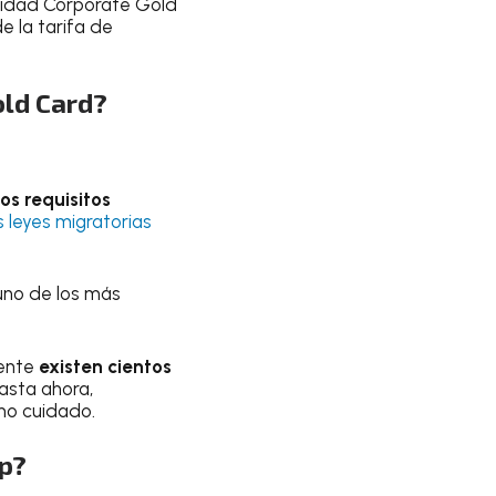
lidad Corporate Gold
 la tarifa de
old Card?
os requisitos
s leyes migratorias
uno de los más
mente
existen cientos
asta ahora,
mo cuidado.
mp?