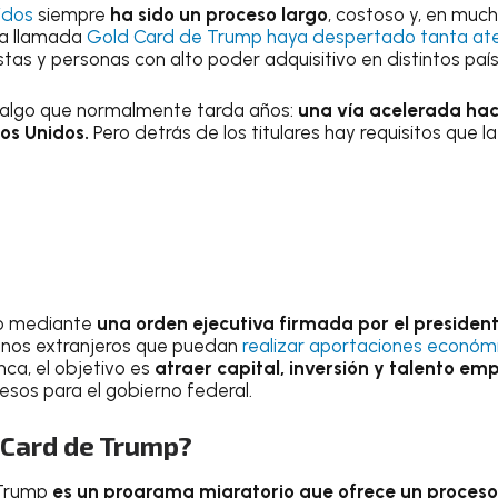
idos
siempre
ha sido un proceso largo
, costoso y, en much
la llamada
Gold Card de Trump haya despertado tanta at
stas y personas con alto poder adquisitivo en distintos paí
algo que normalmente tarda años:
una vía acelerada haci
os Unidos.
Pero detrás de los titulares hay requisitos que l
do mediante
una orden ejecutiva firmada por el preside
danos extranjeros que puedan
realizar aportaciones económ
nca, el objetivo es
atraer capital, inversión y talento emp
esos para el gobierno federal.
 Card de Trump?
 Trump
es un programa migratorio que ofrece un proces