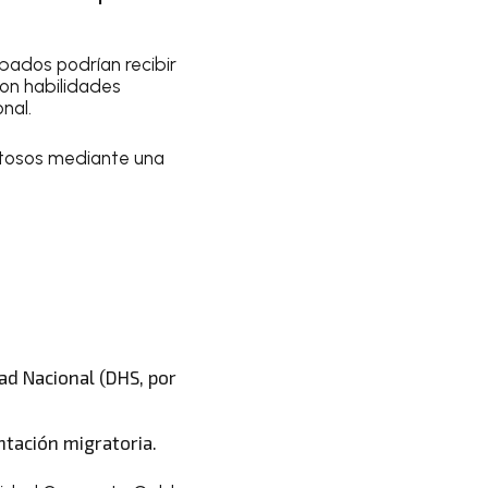
obados podrían recibir
con habilidades
nal.
xitosos mediante una
ad Nacional (DHS, por
tación migratoria.