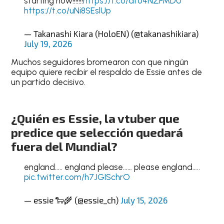
starting now!!!!!!!
https://t.co/dfo4NZFMDU
https://t.co/uNi8SEslUp
— Takanashi Kiara (HoloEN) (@takanashikiara)
July 19, 2026
Muchos seguidores bromearon con que ningún
equipo quiere recibir el respaldo de Essie antes de
un partido decisivo.
¿Quién es Essie, la vtuber que
predice que selección quedará
fuera del Mundial?
england….. england please…… please england…..
pic.twitter.com/h7JGISchrO
— essie 🐑🌾 (@essie_ch)
July 15, 2026