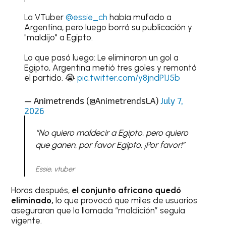
La VTuber
@essie_ch
había mufado a
Argentina, pero luego borró su publicación y
"maldijo" a Egipto.
Lo que pasó luego: Le eliminaron un gol a
Egipto, Argentina metió tres goles y remontó
el partido. 😭
pic.twitter.com/y8jndP1J5b
— Animetrends (@AnimetrendsLA)
July 7,
2026
“No quiero maldecir a Egipto, pero quiero
que ganen, por favor Egipto, ¡Por favor!”
Essie, vtuber
Horas después,
el conjunto africano quedó
eliminado,
lo que provocó que miles de usuarios
aseguraran que la llamada “maldición” seguía
vigente.