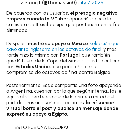
— ssɐɯoɥꓕ (@Thomassin0)
July 7, 2026
De acuerdo con los usuarios,
el presagio negativo
empezó cuando la VTuber
apareció usando la
camiseta de
Brasil
, equipo que, posteriormente, fue
eliminado.
Después,
mostró su apoyo a México
,
selección que
cayó ante Inglaterra en los octavos de final,
y más
tarde hizo lo mismo con
Portugal
, que también
quedó fuera de la Copa del Mundo. La lista continuó
con
Estados Unidos
, que perdió 4-1 en su
compromiso de octavos de final contra Bélgica.
Posteriormente, Essie compartió una foto apoyando
a Argentina, cuestión por la que según internautas, el
equipo iba perdiendo desde la primera mitad del
partido. Tras una serie de reclamos,
la influencer
virtual borró el post y publicó un mensaje donde
expresó su apoyo a Egipto.
¡ESTO FUE UNA LOCURA!