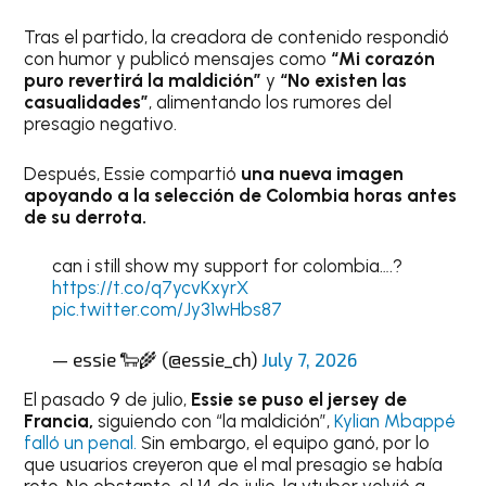
Tras el partido, la creadora de contenido respondió
con humor y publicó mensajes como
“Mi corazón
puro revertirá la maldición”
y
“No existen las
casualidades”
, alimentando los rumores del
presagio negativo.
Después, Essie compartió
una nueva imagen
apoyando a la selección de
Colombia
horas antes
de su derrota.
can i still show my support for colombia….?
https://t.co/q7ycvKxyrX
pic.twitter.com/Jy31wHbs87
— essie 🐑🌾 (@essie_ch)
July 7, 2026
El pasado 9 de julio,
Essie se puso el jersey de
Francia,
siguiendo con “la maldición”,
Kylian Mbappé
falló un penal.
Sin embargo, el equipo ganó, por lo
que usuarios creyeron que el mal presagio se había
roto. No obstante, el 14 de julio, la vtuber volvió a