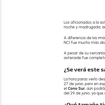
Los aficionados a la as
noche y madrugada, aunq
A diferencia de las im
NC1 fue mucho más disc
A pesar de su cercanía
asteroide fue completa
¿Se verá este 
La hora paras verlo de
27 de junio, pero en es
el
Cono Sur,
aún podrán
del 29 de junio, ya que
¿Qué tamaño ti