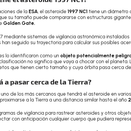
ciones de la
ESA
, el asteroide
1997 NC1
tiene un diámetro 
o que su tamaño puede compararse con estructuras gigantes
te
Golden Gate.
7 mediante sistemas de vigilancia astronómica instalados
s han seguido su trayectoria para calcular sus posibles acer
s lo identificaron como un
objeto potencialmente peligro
 clasificación no significa que vaya a chocar con el planeta.
etos que tienen cierto tamaño y cuya órbita pasa cerca de 
 a pasar cerca de la Tierra?
uno de los más cercanos que tendrá el asteroide en varios s
proximarse a la Tierra a una distancia similar hasta el año
2
amas de vigilancia para rastrear asteroides y otros objeto
ectar con anticipación cualquier cuerpo que pudiera repre