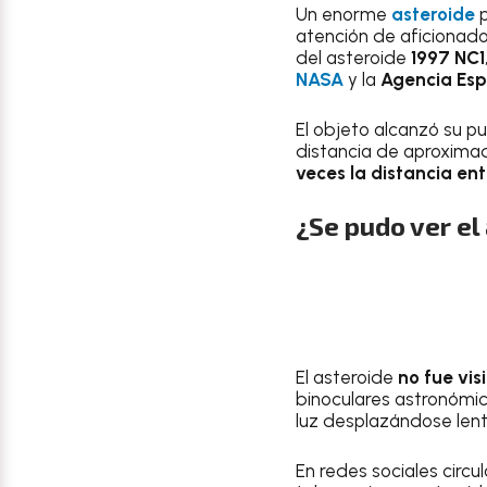
Un enorme
asteroide
p
atención de aficionados
del asteroide
1997 NC1
NASA
y la
Agencia Esp
El objeto alcanzó su 
distancia de aproxim
veces la distancia en
¿Se pudo ver el
El asteroide
no fue vis
binoculares astronómi
luz desplazándose lent
En redes sociales circ