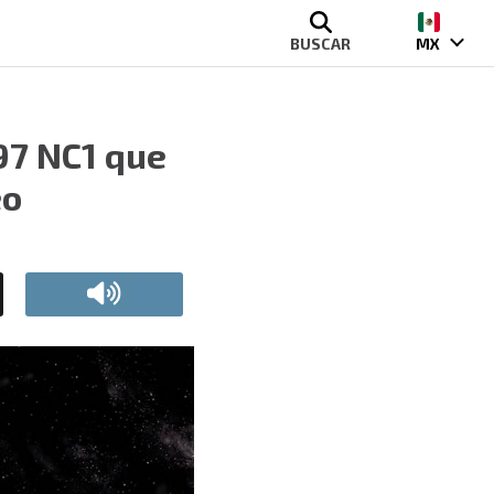
BUSCAR
MX
997 NC1 que
eo