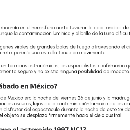
tronomía en el hemisferio norte tuvieron la oportunidad de 
ue la contaminación lumínica y el brillo de la Luna dificul
ágenes virales de grandes bolas de fuego atravesando el cie
reto: parecía una estrella tenue en movimiento.
 en términos astronómicos, los especialistas confirmaron qu
mente seguro y no existió ninguna posibilidad de impacto.
sábado en México?
sde México era la noche del viernes 26 de junio y la madr
pacios oscuros, lejos de la contaminación lumínica de las c
 disfrutar del espectáculo durante la noche de este 28 d
 el objeto se desplaza firmemente hacia el cielo austral.
ene el asteroide 1997 NC1?