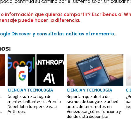
spacial continúa su camino por el sistema solar sin causar n
 o información que quieras compartir? Escríbenos al W
mensaje puede hacer la diferencia.
gle Discover y consulta las noticias al momento
.
os:
CIENCIA Y TECNOLOGÍA
CIENCIA Y TECNOLOGÍA
CI
l
Google sufre la fuga de
Reportan que alerta de
¿P
mentes brillantes; el Premio
sismos de Google se activó
pa
Nobel John Jumper se va a
antes de terremotos en
Ex
la
Anthropic
Venezuela: ¿cómo funciona y
dónde está disponible