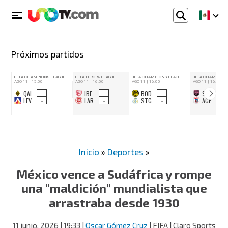
Próximos partidos
Inicio
»
Deportes
»
México vence a Sudáfrica y rompe
una “maldición” mundialista que
arrastraba desde 1930
11 junio, 2026
| 19:33
|
Oscar Gómez Cruz
| FIFA | Claro Sports