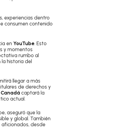
s, experiencias dentro
que consumen contenido
cia en
YouTube
. Esto
les y momentos
ectativa rumbo al
la historia del
itirá llegar a más
itulares de derechos y
 y Canadá
captará la
tico actual.
e, aseguró que la
ible y global. También
 aficionados, desde