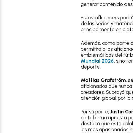
generar contenido des
Estos influencers podr
de las sedes y materia
principalmente en plat
Además, como parte de
permitirá a los aficio
emblemáticos del fútbo
Mundial 2026
,
sino ta
deporte.
Mattias Grafström
, s
aficionados que nunca 
creadores. Subrayó que
atención global, por lo
Por su parte,
Justin Co
plataforma apuesta por
destacó que esta cola
los más apasionados h