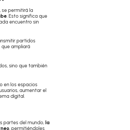
 se permitirá la
ube
. Esto significa que
ada encuentro sin
nsmitir partidos
 que ampliará
idos, sino que también
mo en los espacios
 usuarios, aumentar el
ema digital.
as partes del mundo,
la
rneo
, permitiéndoles