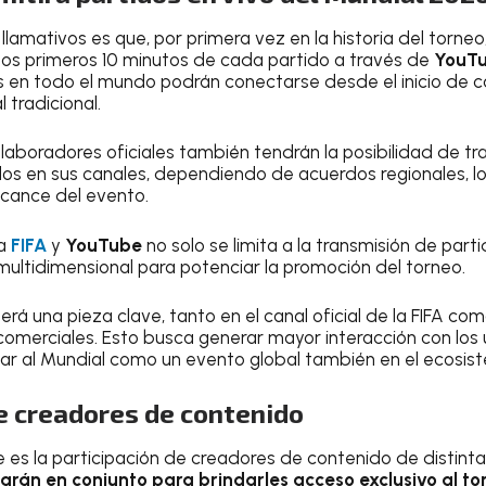
lamativos es que, por primera vez en la historia del torneo,
 los primeros 10 minutos de cada partido a través de
YouT
s en todo el mundo podrán conectarse desde el inicio de c
 tradicional.
aboradores oficiales también tendrán la posibilidad de tra
s en sus canales, dependiendo de acuerdos regionales, lo
lcance del evento.
la
FIFA
y
YouTube
no solo se limita a la transmisión de part
 multidimensional para potenciar la promoción del torneo.
rá una pieza clave, tanto en el canal oficial de la FIFA co
 comerciales. Esto busca generar mayor interacción con los
dar al Mundial como un evento global también en el ecosist
e creadores de contenido
 es la participación de creadores de contenido de distint
arán en conjunto para brindarles acceso exclusivo al to