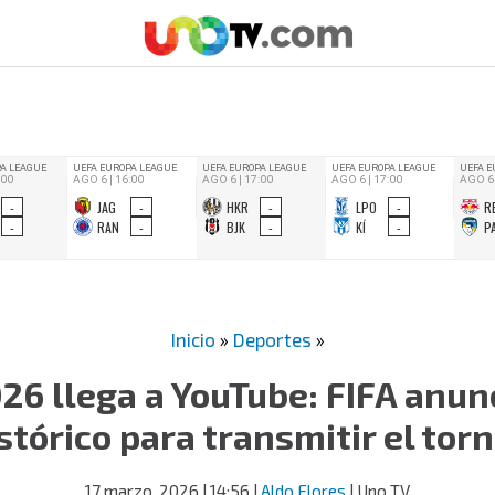
Inicio
»
Deportes
»
26 llega a YouTube: FIFA anun
stórico para transmitir el tor
17 marzo, 2026
| 14:56
|
Aldo Flores
| Uno TV