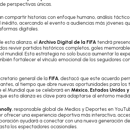
de perspectivas únicas.
án compartir historias con enfoque humano, análisis táctico
l inédito, acercando el evento a audiencias más jóvenes 
aformas digitales.
 esta alianza, el
Archivo Digital de la FIFA
tendrá presen
nados revivir partidos históricos completos, goles memorab
l mundial. Esta estrategia no solo busca aumentar la exp
mbién fortalecer el vínculo emocional de los seguidores con 
ecretario general de la
FIFA
, destacó que este acuerdo perm
antes, al tiempo que abre nuevas oportunidades para los t
 el Mundial que se celebrará en
México, Estados Unidos
 que esta alianza es clave para adaptarse al entorno mediá
nnolly
, responsable global de Medios y Deportes en YouTub
 ofrecer una experiencia deportiva más interactiva, acces
boración ayudará a conectar con una nueva generación de
asta los espectadores ocasionales.