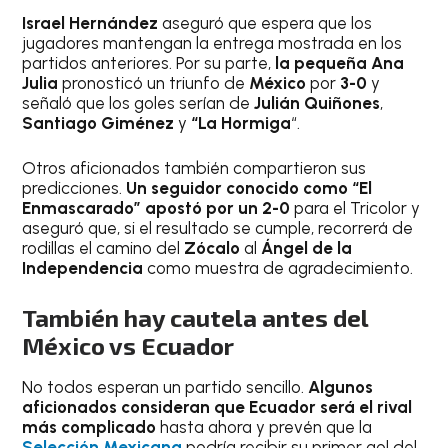
Israel Hernández
aseguró que espera que los
jugadores mantengan la entrega mostrada en los
partidos anteriores. Por su parte,
la pequeña Ana
Julia
pronosticó un triunfo de
México
por
3-0
y
señaló que los goles serían de
Julián Quiñones
,
Santiago Giménez
y
“La Hormiga
“.
Otros aficionados también compartieron sus
predicciones.
Un seguidor conocido como “El
Enmascarado” apostó por un 2-0
para el Tricolor y
aseguró que, si el resultado se cumple, recorrerá de
rodillas el camino del
Zócalo
al
Ángel de la
Independencia
como muestra de agradecimiento.
También hay cautela antes del
México vs Ecuador
No todos esperan un partido sencillo.
Algunos
aficionados consideran que Ecuador será el rival
más complicado
hasta ahora y prevén que la
Selección Mexicana
podría recibir su primer gol del