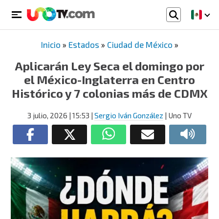
Inicio
»
Estados
»
Ciudad de México
»
Aplicarán Ley Seca el domingo por
el México-Inglaterra en Centro
Histórico y 7 colonias más de CDMX
3 julio, 2026
| 15:53
|
Sergio Iván González
| Uno TV