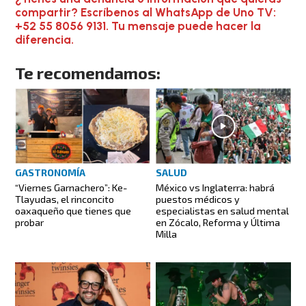
compartir? Escríbenos al WhatsApp de Uno TV:
+52 55 8056 9131. Tu mensaje puede hacer la
diferencia.
Te recomendamos:
GASTRONOMÍA
SALUD
“Viernes Garnachero”: Ke-
México vs Inglaterra: habrá
Tlayudas, el rinconcito
puestos médicos y
oaxaqueño que tienes que
especialistas en salud mental
probar
en Zócalo, Reforma y Última
Milla