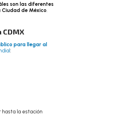
les son las diferentes
la Ciudad de México
.
la CDMX
blico para llegar al
ndial
:
r hasta la estación