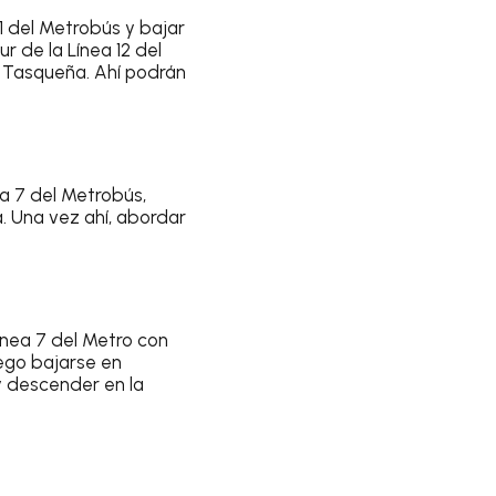
1 del Metrobús y bajar
r de la Línea 12 del
 a Tasqueña. Ahí podrán
a 7 del Metrobús,
a. Una vez ahí, abordar
ínea 7 del Metro con
uego bajarse en
y descender en la