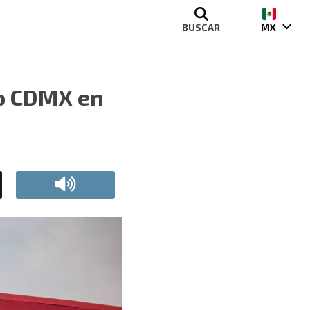
BUSCAR
MX
io CDMX en