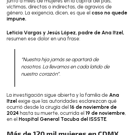
junto a miles de mujeres en la capital del país,
víctimas, directas o indirectas, de agravios de
género. La exigencia, dicen, es que el
caso no quede
impune.
Leticia Vargas y Jesús López, padre de Ana Itzel,
resumen ese dolor en una frase:
“Nuestra hija jamás se apartará de
nosotros. La llevamos en cada latido de
nuestro corazón”.
La investigación sigue abierta y la familia de
Ana
Itzel
exige que las autoridades esclarezcan qué
ocurrió desde la cirugía del
16 de noviembre de
2024
hasta su muerte, ocurrida el
19 de noviembre
,
en el
Hospital General Tacuba del ISSSTE
.
Más de 120 mil mujeres en CDMX