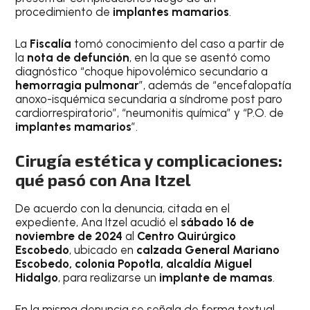
procedimiento de
implantes mamarios
.
La
Fiscalía
tomó conocimiento del caso a partir de
la
nota de defunción
, en la que se asentó como
diagnóstico “choque hipovolémico secundario a
hemorragia pulmonar
”, además de “encefalopatía
anoxo-isquémica secundaria a síndrome post paro
cardiorrespiratorio”, “neumonitis química” y “P.O. de
implantes mamarios
”.
Cirugía estética y complicaciones:
qué pasó con Ana Itzel
De acuerdo con la denuncia, citada en el
expediente, Ana Itzel acudió el
sábado 16 de
noviembre de 2024
al
Centro Quirúrgico
Escobedo
, ubicado en
calzada General Mariano
Escobedo, colonia Popotla, alcaldía Miguel
Hidalgo
, para realizarse un
implante de mamas
.
En la misma denuncia se señala de forma textual