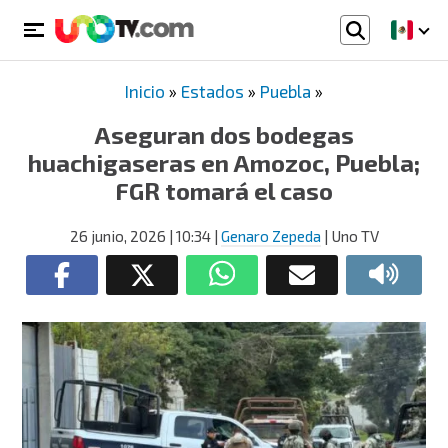
Inicio
»
Estados
»
Puebla
»
Aseguran dos bodegas
huachigaseras en Amozoc, Puebla;
FGR tomará el caso
26 junio, 2026
| 10:34
|
Genaro Zepeda
| Uno TV