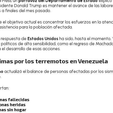
 Press
, un
portavoz del Departamento de Estado
explicó 
sidente Donald Trump es mantener el avance de las labores
 a finales del mes pasado.
ue el objetivo actual es concentrar los esfuerzos en la ate
asistencia para la población afectada.
a respuesta de
Estados Unidos
ha sido, hasta el momento, “
políticos de alta sensibilidad, como el regreso de Machado
el desarrollo de esas acciones.
timas por los terremotos en Venezuela
no
actualizó el balance de personas afectadas por los sism
.
ortan:
nas fallecidas
sonas heridas
nas sin hogar