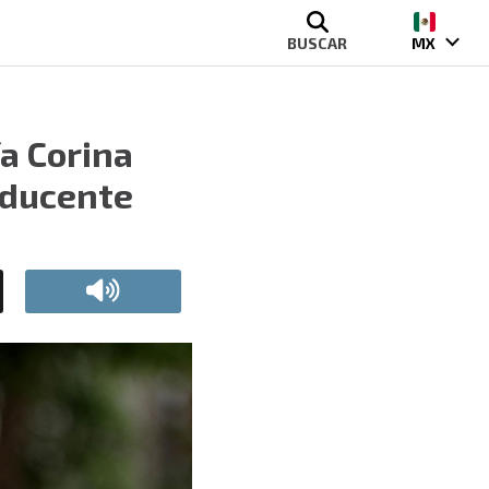
BUSCAR
MX
a Corina
oducente