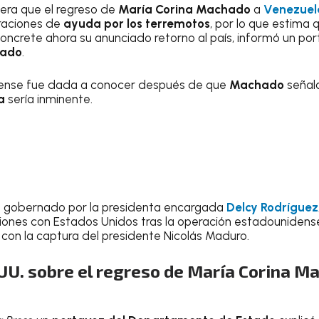
era que el regreso de
María Corina Machado
a
Venezuel
eraciones de
ayuda por los terremotos
, por lo que estima
concrete ahora su anunciado retorno al país, informó un po
tado
.
dense fue dada a conocer después de que
Machado
señala
a
sería inminente.
es gobernado por la presidenta encargada
Delcy Rodríguez
aciones con Estados Unidos tras la operación estadounidens
 con la captura del presidente Nicolás Maduro.
UU. sobre el regreso de María Corina M