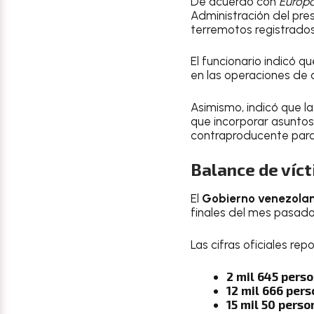
De acuerdo con
Europa
Administración del pre
terremotos registrados
El funcionario indicó q
en las operaciones de 
Asimismo, indicó que l
que incorporar asuntos 
contraproducente para 
Balance de víc
El
Gobierno venezola
finales del mes pasado
Las cifras oficiales rep
2 mil 645 perso
12 mil 666 per
15 mil 50 perso