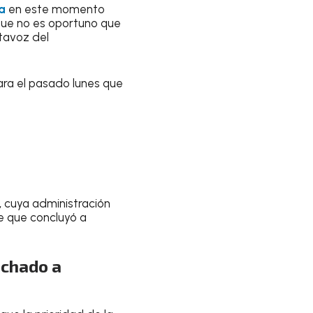
a
en este momento
 que no es oportuno que
rtavoz del
ra el pasado lunes que
, cuya administración
e que concluyó a
achado a