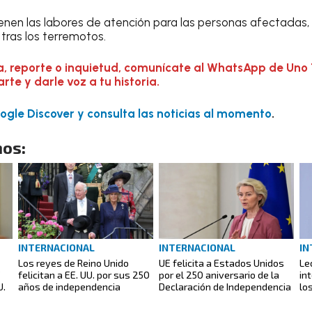
nen las labores de atención para las personas afectadas, 
tras los terremotos.
a, reporte o inquietud, comunícate al WhatsApp de Uno 
te y darle voz a tu historia.
gle Discover y consulta las noticias al momento
.
os:
INTERNACIONAL
INTERNACIONAL
IN
Los reyes de Reino Unido
UE felicita a Estados Unidos
Le
”
felicitan a EE. UU. por sus 250
por el 250 aniversario de la
in
U.
años de independencia
Declaración de Independencia
lo