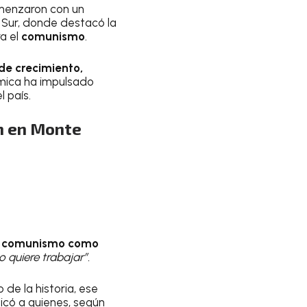
enzaron con un
 Sur, donde destacó la
a el
comunismo
.
e crecimiento,
mica ha impulsado
l país.
n en Monte
al comunismo como
o quiere trabajar”.
 de la historia, ese
ticó a quienes, según