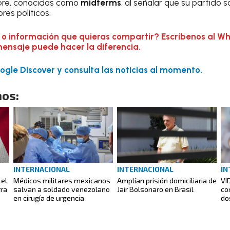
mbre, conocidas como
midterms
, al señalar que su partido 
res políticos.
 o información que quieras compartir? Escríbenos al W
mensaje puede hacer la diferencia.
gle Discover y consulta las noticias al momento.
os:
INTERNACIONAL
INTERNACIONAL
IN
 el
Médicos militares mexicanos
Amplían prisión domiciliaria de
VI
rra
salvan a soldado venezolano
Jair Bolsonaro en Brasil
co
en cirugía de urgencia
do