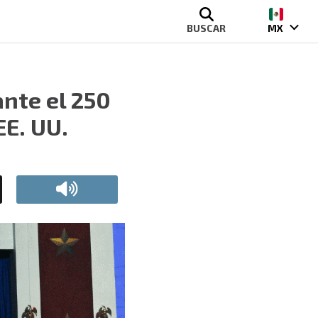
BUSCAR
MX
nte el 250
EE. UU.