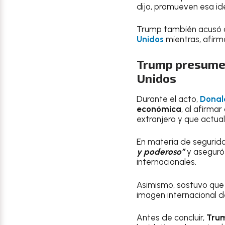
dijo, promueven esa id
Trump también acusó 
Unidos
mientras, afirm
Trump presume 
Unidos
Durante el acto,
Donal
económica
, al afirma
extranjero y que actu
En materia de segurid
y poderoso”
y aseguró 
internacionales.
Asimismo, sostuvo qu
imagen internacional 
Antes de concluir,
Trum