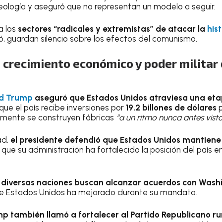
eología y aseguró que no representan un modelo a seguir.
a los
sectores “radicales y extremistas” de atacar la
his
ó, guardan silencio sobre los efectos del comunismo.
crecimiento económico y poder militar
d Trump
aseguró que Estados Unidos atraviesa una et
r que el país recibe inversiones por
19.2 billones de dólares
p
almente se construyen fábricas
“a un ritmo nunca antes visto
ad,
el presidente defendió que Estados Unidos mantiene
que su administración ha fortalecido la posición del país e
e
diversas naciones buscan alcanzar acuerdos con Wash
de Estados Unidos ha mejorado durante su mandato.
p también llamó a fortalecer al Partido Republicano ru