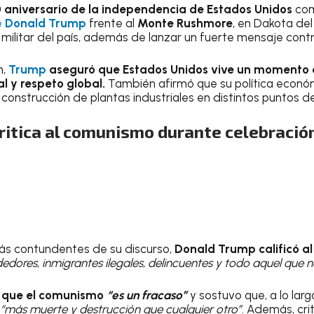
50 aniversario de la independencia de Estados Unidos
com
e
Donald Trump
frente al
Monte Rushmore
, en Dakota del
militar del país, además de lanzar un fuerte mensaje contr
n,
Trump
aseguró que Estados Unidos vive un momento d
l y respeto global.
También afirmó que su política econó
 construcción de plantas industriales en distintos puntos de
ritica al comunismo durante celebració
más contundentes de su discurso,
Donald Trump calificó 
edores, inmigrantes ilegales, delincuentes y todo aquel que n
ó que el comunismo
“es un fracaso”
y sostuvo que, a lo largo
“más muerte y destrucción que cualquier otro”
. Además, cri