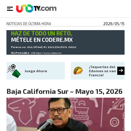
NOTICIAS DE ÚLTIMA HORA
2026/05/15
HAZ DE TODO UN RETO,
MÉTELE EN CODERE.MX
Permiso no. DGG/SP/442/97, DGJS/234/2019. JUEGO
RESPONSABLE. +18
https://www.codere.mx
¡Taquerías del 
Juega Ahora
Edomex se van a 
Francia!
Baja California Sur – Mayo 15, 2026