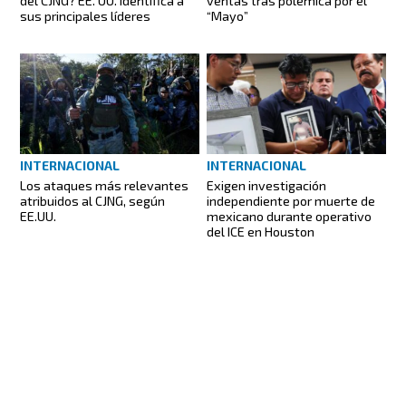
del CJNG? EE. UU. identifica a
ventas tras polémica por el
sus principales líderes
“Mayo”
INTERNACIONAL
INTERNACIONAL
Exigen investigación
Los ataques más relevantes
independiente por muerte de
atribuidos al CJNG, según
mexicano durante operativo
EE.UU.
del ICE en Houston