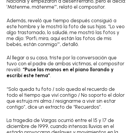
Nacional y empezaron a desenterrarlo, pero él decía:
‘Mátenme, mátenme’”, relató el compositor.
Además, reveló que tiempo después consiguió a
este hombre y le mostró la foto de sus hijas. “Lo veo
algo trastornado, lo saludé, me mostró las fotos y
me dijo: ‘Porfi, mira, aquí están las fotos de mis
bebés, están conmigo’”, detalló.
Al llegar a su casa, triste por la conversación que
tuvo con el padre de ambas víctimas, el compositor
reveló:
“Puse las manos en el piano llorando y
escribí este tema”
.
“Solo queda tu foto / solo queda el recuerdo de
todo el tiempo que viví contigo / No soporto el dolor
que estruja mi alma / resignarme a vivir sin estar
contigo”, dice un extracto de “Recuerdos”.
La tragedia de Vargas ocurrió entre el 15 y 17 de
diciembre de 1999, cuando intensas lluvias en el
estado provocaron deslaves y movimientos en la