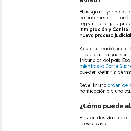
El riesgo mayor no es la
no enterarse del cambi
registrada, el juez pu
Inmigración y Control
nuevo proceso judicia
Aguado añadió que el t
porque creen que serán
tribunales del país. E
mientras la Corte Supr
pueden definir si perm
Revertir una
orden de 
notificación o a una c
¿Cómo puede alg
Existen dos vías oficia
previo aviso.