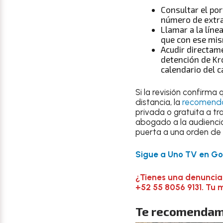
Consultar el por
número de extra
Llamar a la líne
que con ese mis
Acudir directame
detención de Kro
calendario del c
Si la revisión confirma
distancia, la
recomenda
privada o gratuita a t
abogado a la audiencia 
puerta a una orden de
Sigue a Uno TV en Goo
¿Tienes una denuncia
+52 55 8056 9131. Tu 
Te recomendam