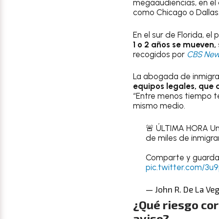
megaaudiencias, en el 
como Chicago o Dallas
En el sur de Florida, el
1 o 2 años se mueven, 
recogidos por
CBS New
La abogada de inmigra
equipos legales, que 
“Entre menos tiempo te
mismo medio.
🚨 ÚLTIMA HORA Una
de miles de inmigra
Comparte y guarda
pic.twitter.com/3
— John R. De La Ve
¿Qué riesgo cor
aviso?