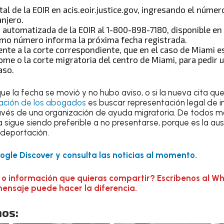
tal de la EOIR en acis.eoir.justice.gov, ingresando el númer
njero.
a automatizada de la EOIR al 1-800-898-7180, disponible en
mo número informa la próxima fecha registrada.
nte a la corte correspondiente, que en el caso de Miami es
me o la corte migratoria del centro de Miami, para pedir 
aso.
 que la fecha se movió y no hubo aviso, o si la nueva cita qu
ción de los abogados
es buscar representación legal de i
ravés de una organización de ayuda migratoria. De todos mo
sigue siendo preferible a no presentarse, porque es la aus
 deportación.
gle Discover y consulta las noticias al momento.
 o información que quieras compartir? Escríbenos al W
mensaje puede hacer la diferencia.
os: