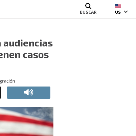
BUSCAR
US
n audiencias
ienen casos
igración