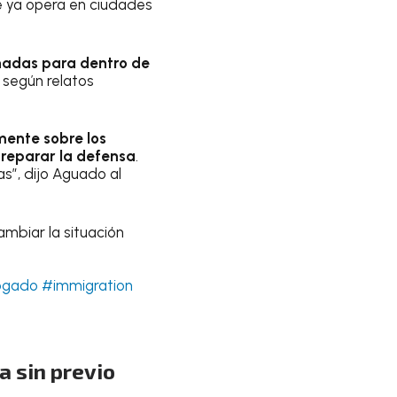
e ya opera en ciudades
nadas para dentro de
,
según relatos
mente sobre los
preparar la defensa
.
s”, dijo Aguado al
mbiar la situación
gado
#immigration
a sin previo