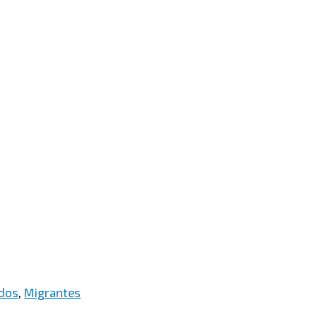
idos
,
Migrantes