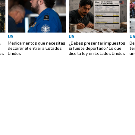
US
US
U
:
Medicamentos que necesitas
¿Debes presentar impuestos
De
declarar al entrar a Estados
si fuiste deportado? Lo que
te
ias
Unidos
dice la ley en Estados Unidos
un