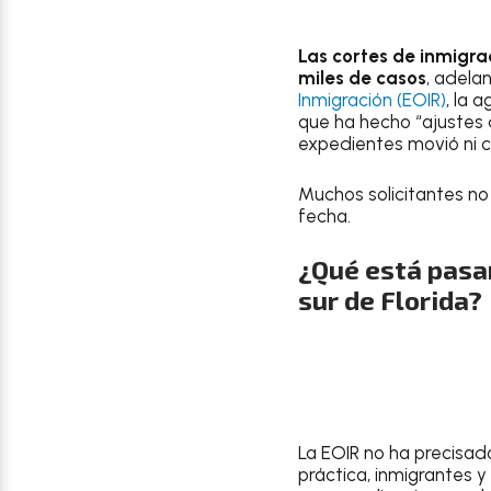
Las cortes de inmigra
miles de casos
, adela
Inmigración (EOIR)
, la 
que ha hecho “ajustes 
expedientes movió ni c
Muchos solicitantes no 
fecha.
¿Qué está pasan
sur de Florida?
La EOIR no ha precisad
práctica, inmigrantes 