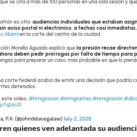
que se cita a más de 100 personas en una sola sesión y qu
.
 patrón es otro:
audiencias individuales que estaban asig
sin aviso postal ni electrónico, a fechas casi inmediatas
s Miami
en la corte del centro de la ciudad.
ción Morella Aguado explicó que
la presión recae directa
ahora deben pedir prórrogas por falta de tiempo para 
ngas para preparar un caso, más probable es que lo pierda
 corte federal acaba de emitir una decisión que podría ca
ntes detenidos.
 este video.
#Inmigracion
#inmigrantes
#inmigración
#abo
u9p7q26U0
ga, P.A. (@johndelavegalaw)
July 2, 2026
ren quienes ven adelantada su audienci