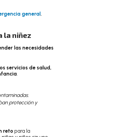
mergencia general
,
a la niñez
ender las necesidades
los servicios de salud,
nfancia
.
ontaminadas.
iban protección y
n reto
para la