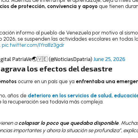
ncia. Además de interrumpir el aprendizaje, deja a miles de 
cios de protección, convivencia y apoyo
que tienen dura
ucación informo al pueblo de Venezuela por motivo al sismo 
io 2026, se suspenden las actividades escolares en todas la
.
pic.twitter.com/IYra8z3gdr
gital PatriaVe🌏🇻🇪 (@NoticiasDpatria)
June 25, 2026
a agrava los efectos del desastre
remotos
ocurre en un país que ya
enfrentaba una emergen
no, años de
deterioro en los servicios de salud, educaci
 la recuperación sea todavía más compleja.
vienen a
colapsar lo poco que quedaba disponible
. Mucha
cias importantes y ahora la situación se profundiza”, explicó