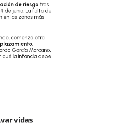
uación de riesgo
tras
24 de junio. La falta de
n en las zonas más
undo, comenzó otra
splazamiento
,
rardo García Marcano,
 qué la infancia debe
lvar vidas