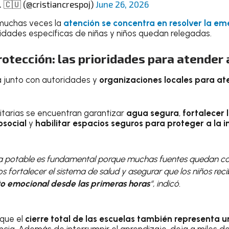
. 🇨🇺 (@cristiancrespoj)
June 26, 2026
muchas veces la
atención se concentra en resolver la e
idades específicas de niñas y niños quedan relegadas.
rotección: las prioridades para atender 
a junto con autoridades y
organizaciones locales para at
ritarias se encuentran garantizar
agua segura
,
fortalecer 
osocial
y
habilitar espacios seguros para proteger a la i
ua potable es fundamental porque muchas fuentes quedan c
fortalecer el sistema de salud y asegurar que los niños rec
 emocional desde las primeras horas
“, indicó.
 que el
cierre total de las escuelas también representa u