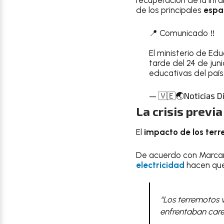
recuperación de la infa
de los principales
espa
📍 Comunicado ‼️
El ministerio de Ed
tarde del 24 de jun
educativas del país
— 🇻🇪🌏Noticias Di
La crisis previ
El
impacto de los ter
De acuerdo con Marca
electricidad
hacen que
“Los terremotos 
enfrentaban caren