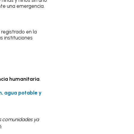
niñas y niños sin uno
nte una emergencia.
registrado en la
s instituciones
cia humanitaria
.
ón, agua potable y
s comunidades ya
.