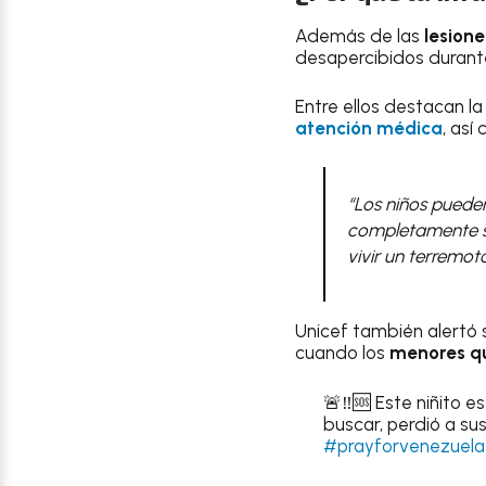
Además de las
lesion
desapercibidos durant
Entre ellos destacan la
atención médica
, así
“Los niños pued
completamente so
vivir un terremo
Unicef también alertó 
cuando los
menores qu
🚨‼️🆘 Este niñito e
buscar, perdió a su
#prayforvenezuela