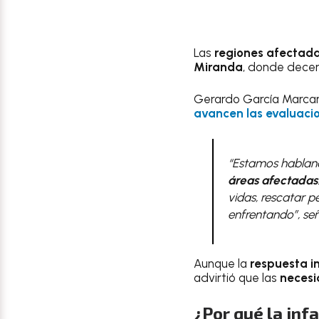
Las
regiones afectada
Miranda
, donde decen
Gerardo García Marcan
avancen las evaluaci
“Estamos habla
áreas afectadas
vidas, rescatar 
enfrentando”, señ
Aunque la
respuesta i
advirtió que las
necesi
¿Por qué la inf