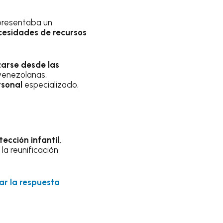
presentaba un
cesidades de recursos
zarse desde las
 venezolanas,
rsonal
especializado,
ección infantil,
la reunificación
r la respuesta