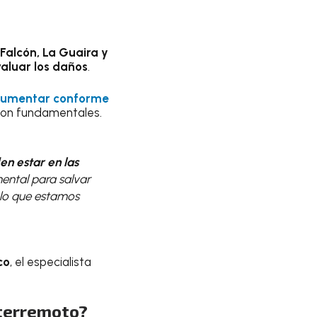
Falcón, La Guaira y
aluar los daños
.
aumentar conforme
 son fundamentales.
en estar en las
ental para salvar
 lo que estamos
co
, el especialista
 terremoto?