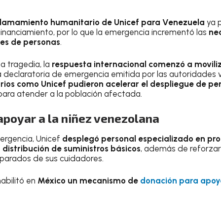
llamamiento humanitario de Unicef para Venezuela
ya 
financiamiento, por lo que la emergencia incrementó las
ne
nes de personas
.
a tragedia, la
respuesta internacional comenzó a movili
 la declaratoria de emergencia emitida por las autoridades
ios como Unicef pudieron acelerar el despliegue de pe
 para atender a la población afectada.
apoyar a la niñez venezolana
ergencia, Unicef
desplegó personal especializado en prot
 distribución de suministros básicos
, además de reforzar 
eparados de sus cuidadores.
abilitó en
México un mecanismo de
donación para apoya