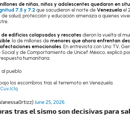
millones de niñas, niños y adolescentes quedaron en sit
nitud 7.5 y 7.2
que sacudieron el norte de
Venezuela
el 
s de salud, protección y educación amenaza a quienes vive
tre.
de edificios colapsados y rescates
dieron la vuelta al m
ible
: la de millones de
menores que ahora enfrentan de
afectaciones emocionales
. En entrevista con Uno TV, Ge
 Social y de Comportamiento de Unicef México, explicó por
 respuesta humanitaria.
 al pueblo
bajo los escombros tras el terremoto en Venezuela.
0CuvJc1q
@VanessaOrtizz)
June 25, 2026
ras tras el sismo son decisivas para sa