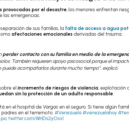
es provocadas por el desastre
, los menores enfrentan ries
e las emergencias.
 separación de sus familias, la
falta de acceso a ag
u
a pot
 como
afectaciones emocionales
derivadas del trauma.
en
perder contacto con su familia en medio de la emergenc
los. También requieren apoyo psicosocial porque el impact
to puede acompañarlos durante mucho tiempo”, explicó.
sobre el
incremento de riesgos de violencia
, explotación
edan sin la protección de un adulto responsable
.
stá en el hospital de Vargas en el seguro. Si tiene algún fami
s padres en el terremoto.
#Venezuela
#venezuelahoy
#ter
pic.twitter.com/WHDs2yOsv1