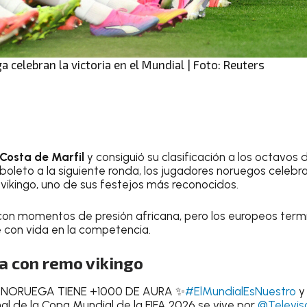
 celebran la victoria en el Mundial | Foto: Reuters
Costa de Marfil
y consiguió su clasificación a los octavos d
u boleto a la siguiente ronda, los jugadores noruegos celeb
 vikingo, uno de sus festejos más reconocidos.
, con momentos de presión africana, pero los europeos ter
 con vida en la competencia.
a con remo vikingo
NNORUEGA TIENE +1000 DE AURA ✨
#ElMundialEsNuestro
y 
nal de la Copa Mundial de la FIFA 2026 se vive por
@Televis