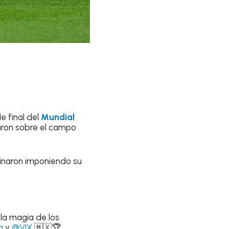
e final del
Mundial
raron sobre el campo
minaron imponiendo su
la magia de los
a
y
@VIX
🇲🇽🏆