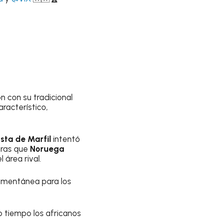
n con su tradicional
racterístico,
sta de Marfil
intentó
tras que
Noruega
área rival.
momentánea para los
o tiempo los africanos