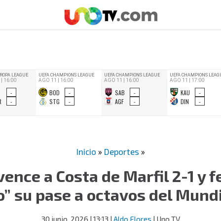
Inicio
»
Deportes
»
ence a Costa de Marfil 2-1 y fe
o” su pase a octavos del Mund
30 junio, 2026
| 13:13
|
Aldo Flores
| Uno TV