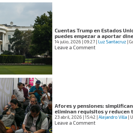
Afore:
¿Cuáles
son
los
4
Cuentas Trump en Estados Unid
tipos
puedes empezar a aportar din
que
14 julio, 2026
| 09:27
|
Luz Santacruz
| G
existen
on
Leave a Comment
y
Cuentas
cuál
Trump
te
en
conviene?
Estados
Unidos
ya
están
activas:
así
Afores y pensiones: simplifican
puedes
eliminan requisitos y reducen 
empezar
23 abril, 2026
| 15:42
|
Alejandro Villa
| 
a
on
Leave a Comment
aportar
Afores
dinero