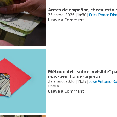
dejar
de
Antes de empeñar, checa esto 
cotizar
25 enero, 2026
| 14:30
|
Erick Ponce Di
on
Leave a Comment
Antes
de
empeñar,
checa
esto
o
podrías
pagar
de
Método del “sobre invisible” p
más
más sencilla de superar
22 enero, 2026
| 14:27
|
José Antonio R
UnoTV
on
Leave a Comment
Método
del
“sobre
invisible”
para