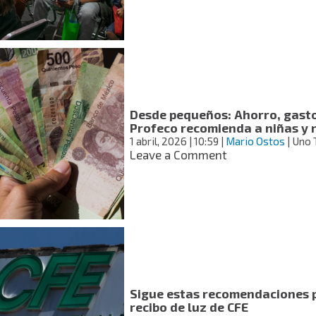
y
pensiones:
simplifican
trámites
ante
la
Consar;
eliminan
Desde pequeños: Ahorro, gasto
requisitos
Profeco recomienda a niñas y 
y
1 abril, 2026
| 10:59
|
Mario Ostos
| Uno 
reducen
on
Leave a Comment
tiempos
Desde
pequeños:
Ahorro,
gasto
y
presupuesto:
lo
que
Profeco
Sigue estas recomendaciones 
recomienda
recibo de luz de CFE
a