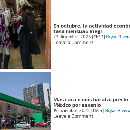
que
la
cuesta
de
En octubre, la actividad econó
enero
tasa mensual: Inegi
sea
22 diciembre, 2025
| 11:27
|
Bryan River
más
on
Leave a Comment
sencilla
En
de
octubre,
superar
la
actividad
económica
de
México
creció
1.0%,
Más cara o más barata: precio
a
México por sexenio
tasa
19 diciembre, 2025
| 11:45
|
Bryan River
mensual:
on
Leave a Comment
Inegi
Más
cara