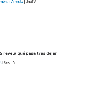
iménez Arreola
| UnoTV
es
 revela qué pasa tras dejar
l
| Uno TV