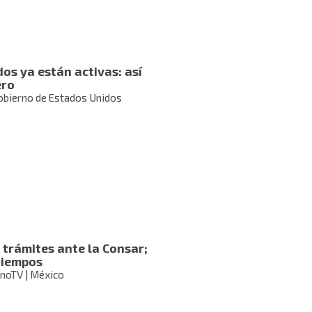
os ya están activas: así
ero
obierno de Estados Unidos
 trámites ante la Consar;
tiempos
UnoTV | México