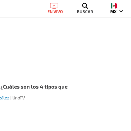
EN VIVO
BUSCAR
MX
 ¿Cuáles son los 4 tipos que
zález
| UnoTV