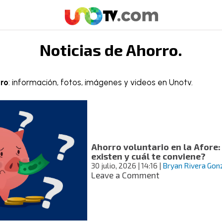
Noticias de
Ahorro
.
ro
: información, fotos, imágenes y videos en Unotv.
Ahorro voluntario en la Afore:
existen y cuál te conviene?
30 julio, 2026
| 14:16
|
Bryan Rivera Gon
on
Leave a Comment
Ahorro
voluntario
en
la