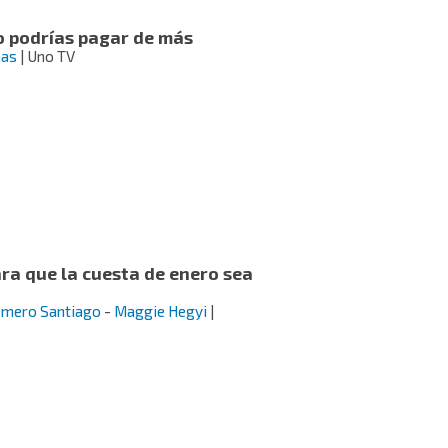
o podrías pagar de más
mas
| Uno TV
ara que la cuesta de enero sea
omero Santiago
-
Maggie Hegyi
|