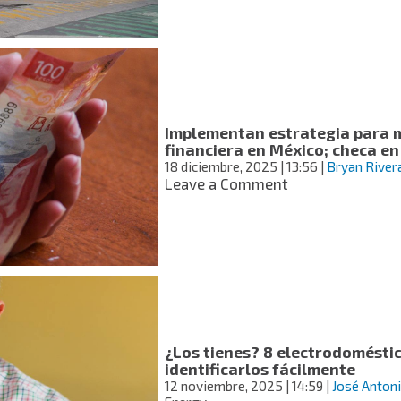
o
más
barata:
precio
promedio
de
la
Implementan estrategia para m
gasolina
financiera en México; checa en
en
18 diciembre, 2025
| 13:56
|
Bryan River
México
on
Leave a Comment
por
Implementan
sexenio
estrategia
para
mejorar
la
educación
financiera
en
México;
¿Los tienes? 8 electrodomésti
checa
identificarlos fácilmente
en
12 noviembre, 2025
| 14:59
|
José Anton
qué