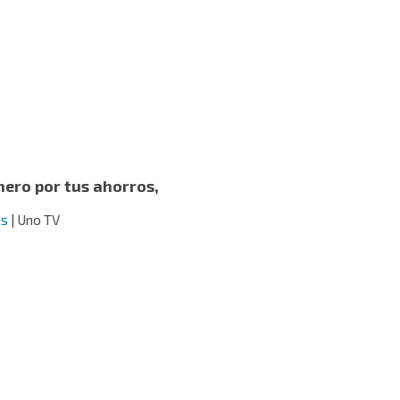
cos
nero por tus ahorros,
os
| Uno TV