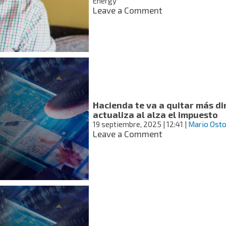
Energy
consiste
on
Leave a Comment
¿Los
tienes?
8
electrodomésti
que
más
gastan
luz
y
Hacienda te va a quitar más di
cómo
actualiza al alza el impuesto
identificarlos
19 septiembre, 2025
| 12:41
|
Mario Ost
fácilmente
on
Leave a Comment
Hacienda
te
va
a
quitar
más
dinero
por
tus