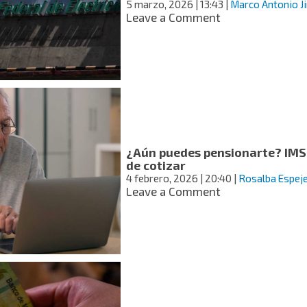
5 marzo, 2026
| 13:43
|
Marco Antonio J
niñas
on
Leave a Comment
y
Sigue
niños
estas
recomendacion
para
evitar
aumentos
en
tu
recibo
¿Aún puedes pensionarte? IMSS
de
de cotizar
luz
4 febrero, 2026
| 20:40
|
Rosalba Espeje
de
on
Leave a Comment
CFE
¿Aún
puedes
pensionarte?
IMSS
revela
qué
pasa
tras