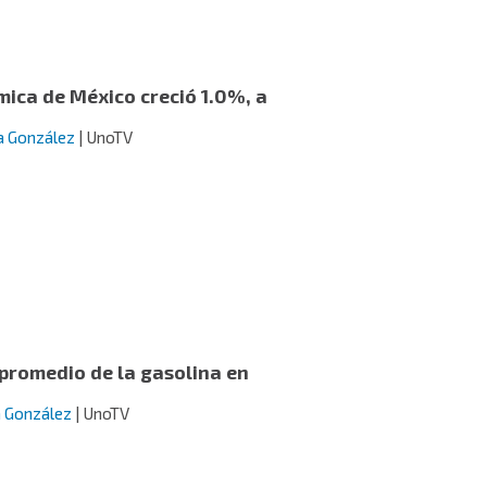
mica de México creció 1.0%, a
a González
| UnoTV
 promedio de la gasolina en
a González
| UnoTV