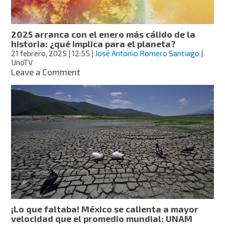
subida
del
mar
2025 arranca con el enero más cálido de la
historia: ¿qué implica para el planeta?
21 febrero, 2025
| 12:55
|
José Antonio Romero Santiago
|
UnoTV
on
Leave a Comment
2025
arranca
con
el
enero
más
cálido
de
la
historia:
¿qué
implica
para
¡Lo que faltaba! México se calienta a mayor
el
velocidad que el promedio mundial: UNAM
planeta?