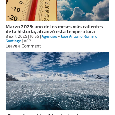
de
ratas?
Ve
las
ciudades
Marzo 2025: uno de los meses más calientes
más
de la historia, alcanzó esta temperatura
afectadas
8 abril, 2025
| 10:55
|
Agencias
-
José Antonio Romero
Santiago
| AFP
on
Leave a Comment
Marzo
2025:
uno
de
los
meses
más
calientes
de
la
historia,
alcanzó
esta