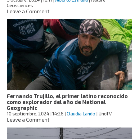
Geosciences
on
Leave a Comment
¡De
blanco
a
verde!
La
Antártida
está
cambiando
de
color
por
el
deshielo
Fernando Trujillo, el primer latino reconocido
como explorador del año de National
Geographic
10 septiembre, 2024
| 14:26
|
Claudia Lando
| UnoTV
on
Leave a Comment
Fernando
Trujillo,
el