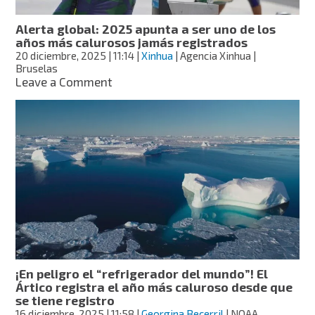
Niño
Costero”
Alerta global: 2025 apunta a ser uno de los
años más calurosos jamás registrados
20 diciembre, 2025
| 11:14
|
Xinhua
| Agencia Xinhua |
Bruselas
on
Leave a Comment
Alerta
global:
2025
apunta
a
ser
uno
de
los
años
más
calurosos
jamás
¡En peligro el “refrigerador del mundo”! El
registrados
Ártico registra el año más caluroso desde que
se tiene registro
16 diciembre, 2025
| 11:58
|
Georgina Becerril
| NOAA