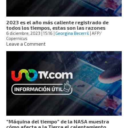
historia
en
2023
2023 es el año más caliente registrado de
todos los tiempos, estas son las razones
6 diciembre, 2023
| 15:16
|
Georgina Becerril
| AFP/
Copernicus
on
Leave a Comment
2023
es
el
año
más
caliente
registrado
de
todos
los
tiempos,
estas
son
“Máquina del tiempo” de la NASA muestra
las
cómo afecta a la Tierra el calentamiento