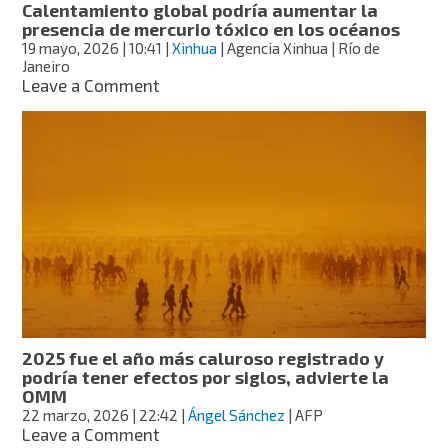
Calentamiento global podría aumentar la
presencia de mercurio tóxico en los océanos
19 mayo, 2026
| 10:41
|
Xinhua
| Agencia Xinhua | Río de
Janeiro
on
Leave a Comment
Calentamiento
global
podría
aumentar
la
presencia
de
mercurio
tóxico
en
los
océanos
2025 fue el año más caluroso registrado y
podría tener efectos por siglos, advierte la
OMM
22 marzo, 2026
| 22:42
|
Ángel Sánchez
| AFP
on
Leave a Comment