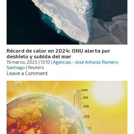
en
un
punto
crítico;
advierte
la
UNAM
Récord de calor en 2024: ONU alerta por
deshielo y subida del mar
19 marzo, 2025
| 13:10
|
Agencias
-
José Antonio Romero
Santiago
| Reuters
on
Leave a Comment
Récord
de
calor
en
2024:
ONU
alerta
por
deshielo
y