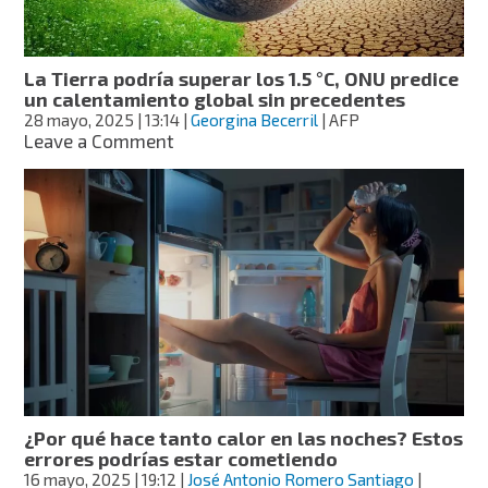
UNAM
La Tierra podría superar los 1.5 °C, ONU predice
un calentamiento global sin precedentes
28 mayo, 2025
| 13:14
|
Georgina Becerril
| AFP
on
Leave a Comment
La
Tierra
podría
superar
los
1.5
°C,
ONU
predice
un
calentamiento
global
sin
¿Por qué hace tanto calor en las noches? Estos
precedentes
errores podrías estar cometiendo
16 mayo, 2025
| 19:12
|
José Antonio Romero Santiago
|