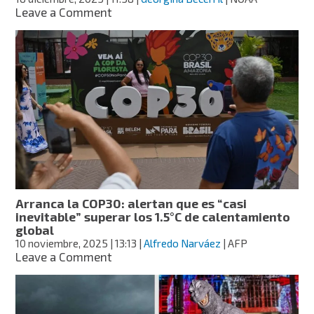
on
Leave a Comment
¡En
peligro
el
“refrigerador
del
mundo”!
El
Ártico
registra
el
año
más
caluroso
Arranca la COP30: alertan que es “casi
desde
inevitable” superar los 1.5°C de calentamiento
que
global
se
10 noviembre, 2025
| 13:13
|
Alfredo Narváez
| AFP
tiene
on
Leave a Comment
registro
Arranca
la
COP30:
alertan