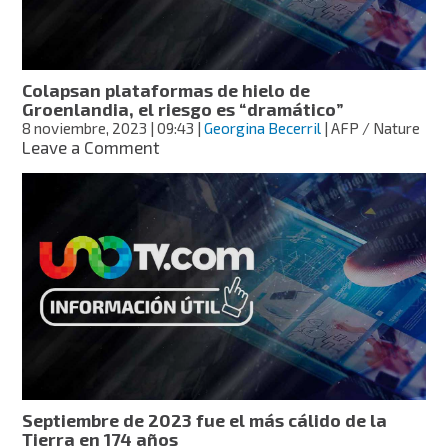
rápido
que
hace
20
Colapsan plataformas de hielo de
años
Groenlandia, el riesgo es “dramático”
8 noviembre, 2023
| 09:43
|
Georgina Becerril
| AFP / Nature
on
Leave a Comment
Colapsan
plataformas
de
hielo
de
Groenlandia,
el
riesgo
es
“dramático”
Septiembre de 2023 fue el más cálido de la
Tierra en 174 años