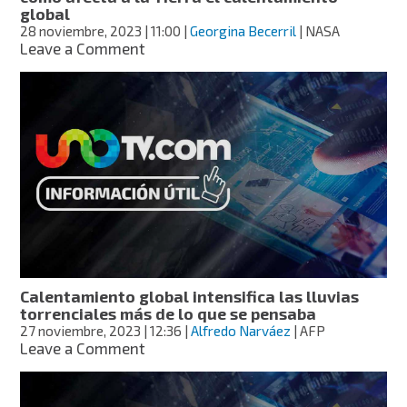
razones
global
28 noviembre, 2023
| 11:00
|
Georgina Becerril
| NASA
on
Leave a Comment
“Máquina
del
tiempo”
de
la
NASA
muestra
cómo
afecta
a
la
Tierra
el
Calentamiento global intensifica las lluvias
calentamiento
torrenciales más de lo que se pensaba
global
27 noviembre, 2023
| 12:36
|
Alfredo Narváez
| AFP
on
Leave a Comment
Calentamiento
global
intensifica