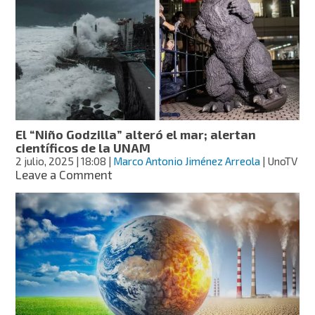
que
es
“casi
inevitable”
superar
los
1.5°C
de
calentamiento
El “Niño Godzilla” alteró el mar; alertan
global
científicos de la UNAM
2 julio, 2025
| 18:08
|
Marco Antonio Jiménez Arreola
| UnoTV
on
Leave a Comment
El
“Niño
Godzilla”
alteró
el
mar;
alertan
científicos
de
la