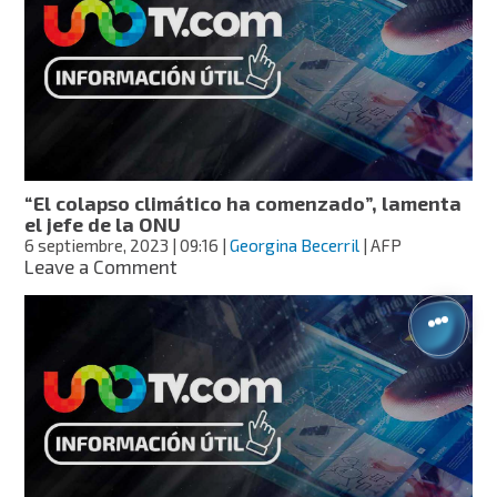
sobrevivientes
están
en
riesgo
por
enfermedades:
ONU
“El colapso climático ha comenzado”, lamenta
el jefe de la ONU
6 septiembre, 2023
| 09:16
|
Georgina Becerril
| AFP
on
Leave a Comment
“El
colapso
climático
ha
comenzado”,
lamenta
el
jefe
de
la