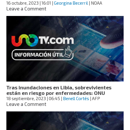
16 octubre, 2023
| 16:01
|
Georgina Becerril
| NOAA
on
Leave a Comment
Septiembre
de
2023
fue
el
más
cálido
de
la
Tierra
en
174
años
Tras inundaciones en Libia, sobrevivientes
están en riesgo por enfermedades: ONU
18 septiembre, 2023
| 06:45
|
Benell Cortés
| AFP
on
Leave a Comment
Tras
inundaciones
en
Libia,