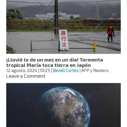
primer
latino
reconocido
como
explorador
del
año
de
National
Geographic
¡Llovió lo de un mes en un día! Tormenta
tropical María toca tierra en Japón
12 agosto, 2024
| 10:25
|
Benell Cortés
| AFP y Reuters
on
Leave a Comment
¡Llovió
lo
de
un
mes
en
un
día!
Tormenta