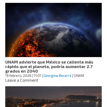
2025
fue
el
año
más
caluroso
registrado
y
podría
tener
efectos
por
siglos,
UNAM advierte que México se calienta más
advierte
rápido que el planeta, podría aumentar 2.7
la
grados en 2040
OMM
19 febrero, 2026
| 11:01
|
Georgina Becerril
| UNAM
on
Leave a Comment
UNAM
advierte
que
México
se