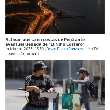
calienta
más
rápido
que
el
planeta,
podría
aumentar
Activan alerta en costas de Perú ante
2.7
eventual llegada de “El Niño Costero”
grados
14 febrero, 2026
| 15:54
|
Bryan Rivera González
| Uno TV
en
on
Leave a Comment
2040
Activan
alerta
en
costas
de
Perú
ante
eventual
llegada
de
“El