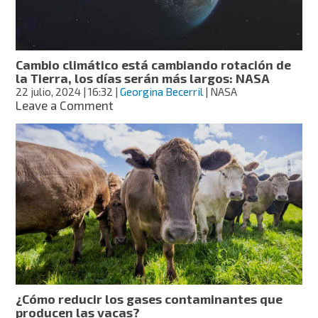
tropical
María
toca
tierra
Cambio climático está cambiando rotación de
en
la Tierra, los días serán más largos: NASA
Japón
22 julio, 2024
| 16:32
|
Georgina Becerril
| NASA
on
Leave a Comment
Cambio
climático
está
cambiando
rotación
de
la
Tierra,
los
días
serán
más
largos:
¿Cómo reducir los gases contaminantes que
NASA
producen las vacas?