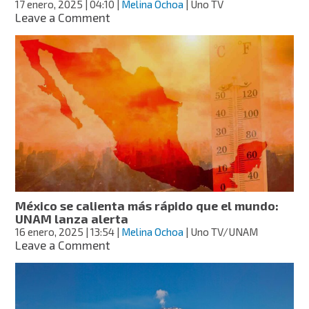
17 enero, 2025
| 04:10
|
Melina Ochoa
| Uno TV
on
Leave a Comment
¡Lo
que
faltaba!
México
se
calienta
a
mayor
velocidad
que
el
promedio
mundial:
México se calienta más rápido que el mundo:
UNAM
UNAM lanza alerta
16 enero, 2025
| 13:54
|
Melina Ochoa
| Uno TV/UNAM
on
Leave a Comment
México
se
calienta
más