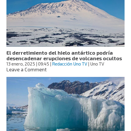
rápido
que
el
mundo:
UNAM
lanza
alerta
El derretimiento del hielo antártico podría
desencadenar erupciones de volcanes ocultos
13 enero, 2025
| 09:45
|
Redacción Uno TV
| Uno TV
on
Leave a Comment
El
derretimiento
del
hielo
antártico
podría
desencadenar
erupciones
de
volcanes