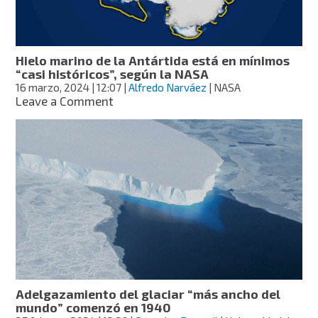
Hielo marino de la Antártida está en mínimos
“casi históricos”, según la NASA
16 marzo, 2024
| 12:07
|
Alfredo Narváez
| NASA
on
Leave a Comment
Hielo
marino
de
la
Antártida
está
en
mínimos
“casi
históricos”,
según
la
NASA
Adelgazamiento del glaciar “más ancho del
mundo” comenzó en 1940