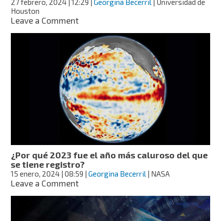
27 febrero, 2024
| 12:29
|
Georgina Becerril
| Universidad de
Houston
on
Leave a Comment
Adelgazamiento
del
glaciar
“más
ancho
del
mundo”
comenzó
en
1940
¿Por qué 2023 fue el año más caluroso del que
se tiene registro?
15 enero, 2024
| 08:59
|
Georgina Becerril
| NASA
on
Leave a Comment
¿Por
qué
2023