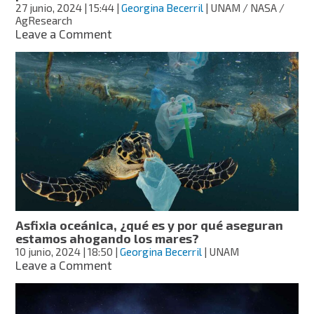
27 junio, 2024
| 15:44
|
Georgina Becerril
| UNAM / NASA /
AgResearch
on
Leave a Comment
¿Cómo
reducir
los
gases
contaminantes
que
producen
las
vacas?
Asfixia oceánica, ¿qué es y por qué aseguran
estamos ahogando los mares?
10 junio, 2024
| 18:50
|
Georgina Becerril
| UNAM
on
Leave a Comment
Asfixia
oceánica,
¿qué