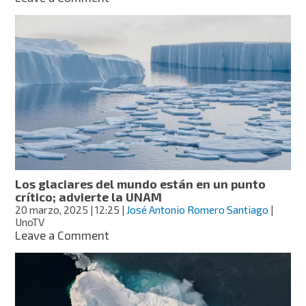
NASA
releva
pérdida
de
hielo
en
los
Alpes
suizos;
muestra
comparación
con
foto
Los glaciares del mundo están en un punto
de
crítico; advierte la UNAM
hace
20 marzo, 2025
| 12:25
|
José Antonio Romero Santiago
|
40
UnoTV
años
on
Leave a Comment
Los
glaciares
del
mundo
están