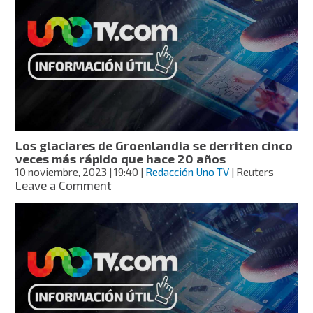
las
lluvias
torrenciales
más
de
lo
que se pensaba
Los glaciares de Groenlandia se derriten cinco
veces más rápido que hace 20 años
10 noviembre, 2023
| 19:40
|
Redacción Uno TV
| Reuters
on
Leave a Comment
Los
glaciares
de
Groenlandia
se
derriten
cinco
veces
más