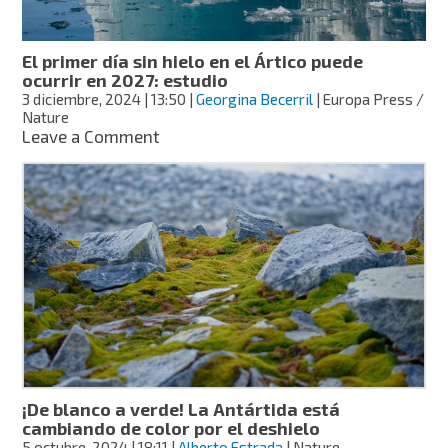
ocultos
El primer día sin hielo en el Ártico puede
ocurrir en 2027: estudio
3 diciembre, 2024
| 13:50
|
Georgina Becerril
| Europa Press /
Nature
on
Leave a Comment
El
primer
día
sin
hielo
en
el
Ártico
puede
ocurrir
en
2027:
estudio
¡De blanco a verde! La Antártida está
cambiando de color por el deshielo
5 octubre, 2024
| 18:11
|
Alberto Estrada
| Nature