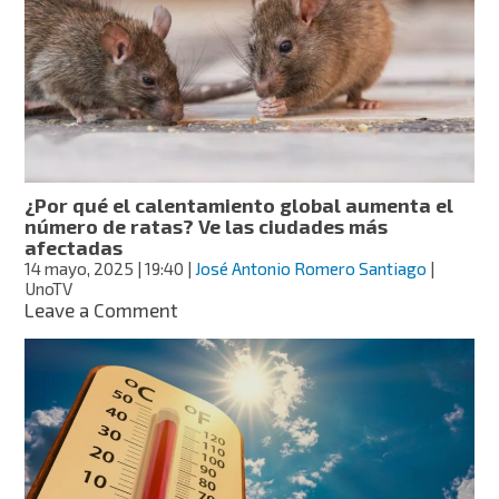
calienta
más
que
otras
regiones?
¿Por qué el calentamiento global aumenta el
número de ratas? Ve las ciudades más
afectadas
14 mayo, 2025
| 19:40
|
José Antonio Romero Santiago
|
UnoTV
on
Leave a Comment
¿Por
qué
el
calentamiento
global
aumenta
el
número