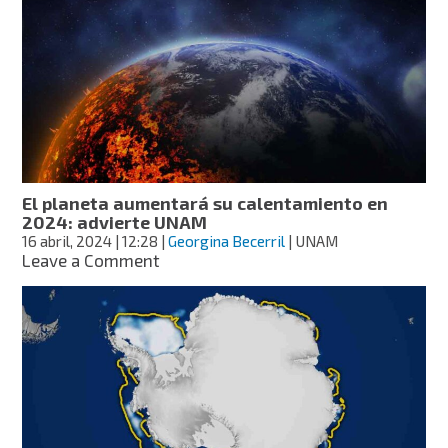
es
y
por
qué
aseguran
estamos
ahogando
los
mares?
El planeta aumentará su calentamiento en
2024: advierte UNAM
16 abril, 2024
| 12:28
|
Georgina Becerril
| UNAM
on
Leave a Comment
El
planeta
aumentará
su
calentamiento
en
2024:
advierte
UNAM