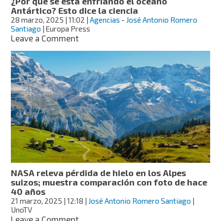
¿Por qué se está enfriando el océano
temperatura
Antártico? Esto dice la ciencia
28 marzo, 2025
| 11:02
|
Agencias
-
José Antonio Romero
Santiago
| Europa Press
on
Leave a Comment
¿Por
qué
se
está
enfriando
el
océano
Antártico?
Esto
dice
la
ciencia
NASA releva pérdida de hielo en los Alpes
suizos; muestra comparación con foto de hace
40 años
21 marzo, 2025
| 12:18
|
José Antonio Romero Santiago
|
UnoTV
on
Leave a Comment