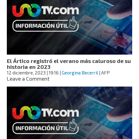
fue
el
año
más
caluroso
del
que
se
tiene
registro?
El Ártico registró el verano más caluroso de su
historia en 2023
12 diciembre, 2023
| 19:16
|
Georgina Becerril
| AFP
on
Leave a Comment
El
Ártico
registró
el
verano
más
caluroso
de
su